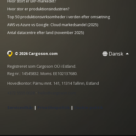
Hvor stort er ERP-markedet?
Hvor stor er produktionsindustrien?
Top 50 produktionsvirksomheder i verden efter omsætning
AWS vs Azure vs Google: Cloud markedsandel (2025)
Antal datacentre efter land (november 2025)
Dansk
© 2026 Cargoson.com
Registreret som Cargoson OÜ i Estland.
Reg nr.: 14545832. Moms: EE102137680.
Hovedkontor: Pärnu mnt. 141, 11314 Tallinn, Estland
·
+372 5555 0028
hello@cargoson.com
Servicevilkår
|
Privatlivspolitik
|
Cookie-politik