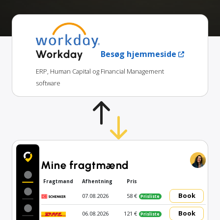
Workday
Besøg hjemmeside
ERP, Human Capital og Financial Management
software
Mine fragtmænd
Fragtmand
Afhentning
Pris
Book
07.08.2026
58 €
Prisliste
Book
06.08.2026
121 €
Prisliste