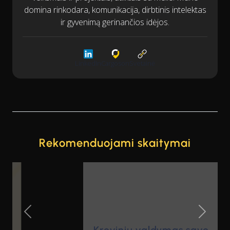
domina rinkodara, komunikacija, dirbtinis intelektas
ir gyvenimą gerinančios idėjos.
LinkedIn
Cargoson
Svetainė
Rekomenduojami skaitymai
Previous Slide
Next Sl
Krovinių valdymas savo
mobiliajame telefone