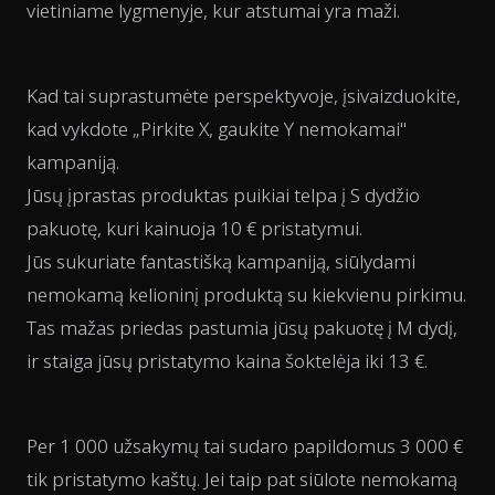
vietiniame lygmenyje, kur atstumai yra maži.
Kad tai suprastumėte perspektyvoje, įsivaizduokite,
kad vykdote „Pirkite X, gaukite Y nemokamai"
kampaniją.
Jūsų įprastas produktas puikiai telpa į S dydžio
pakuotę, kuri kainuoja 10 € pristatymui.
Jūs sukuriate fantastišką kampaniją, siūlydami
nemokamą kelioninį produktą su kiekvienu pirkimu.
Tas mažas priedas pastumia jūsų pakuotę į M dydį,
ir staiga jūsų pristatymo kaina šoktelėja iki 13 €.
Per 1 000 užsakymų tai sudaro papildomus 3 000 €
tik pristatymo kaštų. Jei taip pat siūlote nemokamą