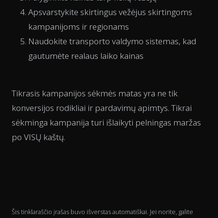
Apsvarstykite skirtingus vežėjus skirtingoms
kampanijoms ir regionams
Naudokite transporto valdymo sistemas, kad
gautumėte realaus laiko kainas
Tikrasis kampanijos sėkmės matas yra ne tik
konversijos rodikliai ir pardavimų apimtys. Tikrai
sėkminga kampanija turi išlaikyti pelningas maržas
po VISŲ kaštų.
Šis tinklaraščio įrašas buvo išverstas automatiškai. Jei norite, galite