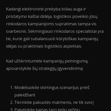
Kadangi elektroninė prekyba toliau auga ir
pristatymo kaštai didėja, logistikos poveikio jūsų
rinkodaros kampanijoms supratimas tampa vis
svarbesnis. Sėkmingiausi rinkodaros specialistai yra
tie, kurie gali subalansuoti kūrybiškas kampanijų
idėjas su praktiniais logistikos aspektais.
Kad užtikrintumėte kampanijų pelningumą,
apsvarstykite šių strategijų įgyvendinimą:
Modeliuokite skirtingus scenarijus prieš
paleidžiant
Tikrinkite pakuotės matmenis, ne tik svorį
Palyginkite kainas tarp kelių vežėjų