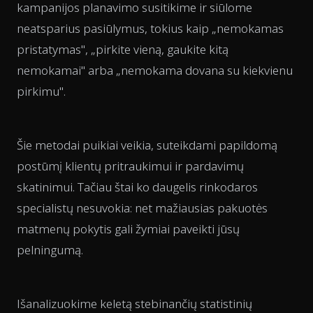
kampanijos planavimo susitikime ir siūlome
neatsparius pasiūlymus, tokius kaip „nemokamas
pristatymas", „pirkite vieną, gaukite kitą
nemokamai" arba „nemokama dovana su kiekvienu
pirkimu".
Šie metodai puikiai veikia, suteikdami papildomą
postūmį klientų pritraukimui ir pardavimų
skatinimui. Tačiau štai ko daugelis rinkodaros
specialistų nesuvokia: net mažiausias pakuotės
matmenų pokytis gali žymiai paveikti jūsų
pelningumą.
Išanalizuokime keletą stebinančių statistinių