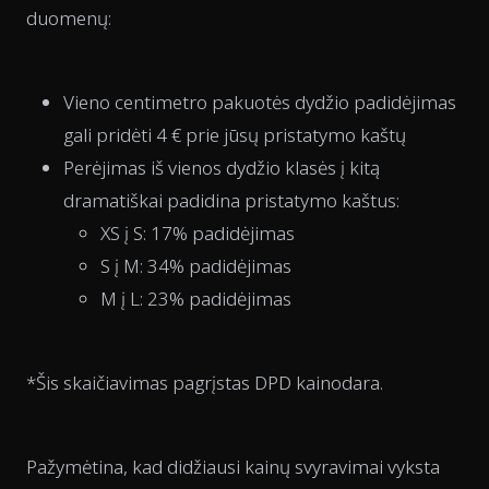
duomenų:
Vieno centimetro pakuotės dydžio padidėjimas
gali pridėti 4 € prie jūsų pristatymo kaštų
Perėjimas iš vienos dydžio klasės į kitą
dramatiškai padidina pristatymo kaštus:
XS į S: 17% padidėjimas
S į M: 34% padidėjimas
M į L: 23% padidėjimas
*Šis skaičiavimas pagrįstas DPD kainodara.
Pažymėtina, kad didžiausi kainų svyravimai vyksta