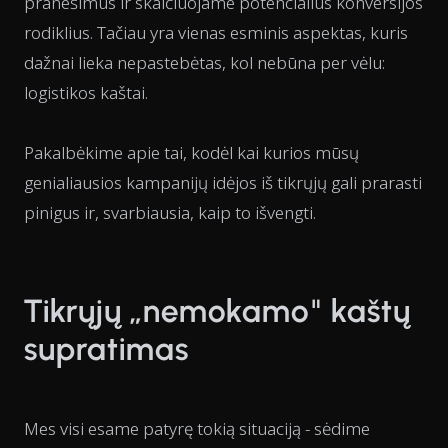
pranešimus ir skaičiuojame potencialius konversijos
rodiklius. Tačiau yra vienas esminis aspektas, kuris
dažnai lieka nepastebėtas, kol nebūna per vėlu:
logistikos kaštai.
Pakalbėkime apie tai, kodėl kai kurios mūsų
genialiausios kampanijų idėjos iš tikrųjų gali prarasti
pinigus ir, svarbiausia, kaip to išvengti.
Tikrųjų „nemokamo" kaštų
supratimas
Mes visi esame patyrę tokią situaciją - sėdime