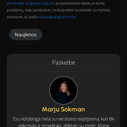
perskaityti originalų įrašą čia
. Jei pastebėjote klaidų ar turite
pasiūlymų, kaip patobulinti, nedvejodami susisiekite su manimi,
autoriumi, el. paštu
marju@cargoson.com
.
Naujienos
Paskelbė
Marju Sokman
Esu kūrybinga siela su verslumo mąstysena, kuri tiki
veiksmais ir projektais, atliktais su meile. Mane