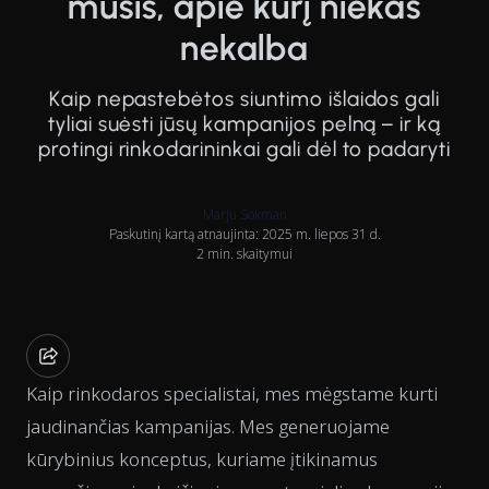
mūšis, apie kurį niekas
nekalba
Kaip nepastebėtos siuntimo išlaidos gali
tyliai suėsti jūsų kampanijos pelną – ir ką
protingi rinkodarininkai gali dėl to padaryti
Marju Sokman
Paskutinį kartą atnaujinta: 2025 m. liepos 31 d.
2 min. skaitymui
Kaip rinkodaros specialistai, mes mėgstame kurti
jaudinančias kampanijas. Mes generuojame
kūrybinius konceptus, kuriame įtikinamus