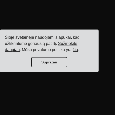
Šioje svetainėje naudojami slapukai, kad
užtikrintume geriausią patirtį.
Sužinokite
daugiau
. Mūsų privatumo politika yra
čia
.
Supratau
Tinklaraščio
pagrindinis puslapis