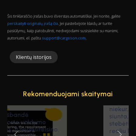
Šis tinklaraščio įrašas buvo išverstas automatiškai. Jei norite, galite
perskaityti originalų įrašą čia
. Jei pastebėjote klaidų ar turite
pasiūlymų, kaip patobulinti, nedvejodami susisiekite su manimi,
autoriumi, el. paštu
support@cargoson.com
.
Klientų istorijos
Rekomenduojami skaitymai
"Mes nebereikia klausti
niekur, kiek toli yra
siunta, mes galime
stebėti informaciją
realiu laiku, mums