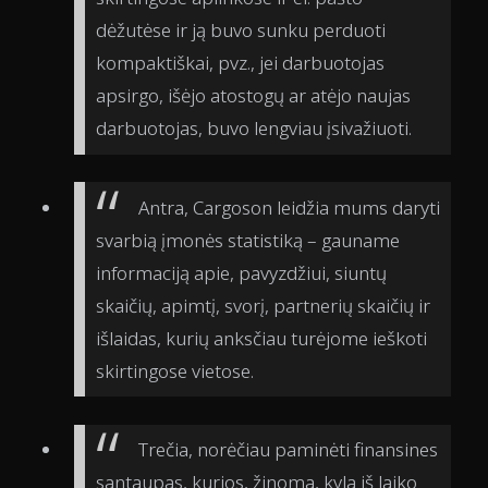
dėžutėse ir ją buvo sunku perduoti
kompaktiškai, pvz., jei darbuotojas
apsirgo, išėjo atostogų ar atėjo naujas
darbuotojas, buvo lengviau įsivažiuoti.
Antra, Cargoson leidžia mums daryti
svarbią įmonės statistiką – gauname
informaciją apie, pavyzdžiui, siuntų
skaičių, apimtį, svorį, partnerių skaičių ir
išlaidas, kurių anksčiau turėjome ieškoti
skirtingose vietose.
Trečia, norėčiau paminėti finansines
santaupas, kurios, žinoma, kyla iš laiko