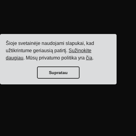
Šioje svetainėje naudojami slapukai, kad
užtikrintume geriausią patirtį.
Sužinokite
daugiau
. Mūsų privatumo politika yra
čia
.
Supratau
Tinklaraščio
pagrindinis puslapis