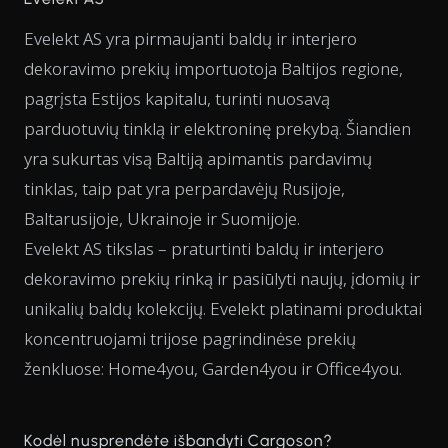
Evelekt AS yra pirmaujanti baldų ir interjero
dekoravimo prekių importuotoja Baltijos regione,
pagrįsta Estijos kapitalu, turinti nuosavą
parduotuvių tinklą ir elektroninę prekybą. Šiandien
yra sukurtas visą Baltiją apimantis pardavimų
tinklas, taip pat yra perpardavėjų Rusijoje,
Baltarusijoje, Ukrainoje ir Suomijoje.
Evelekt AS tikslas – praturtinti baldų ir interjero
dekoravimo prekių rinką ir pasiūlyti naujų, įdomių ir
unikalių baldų kolekcijų. Evelekt platinami produktai
koncentruojami trijose pagrindinėse prekių
ženkluose: Home4you, Garden4you ir Office4you.
Kodėl nusprendėte išbandyti Cargoson?