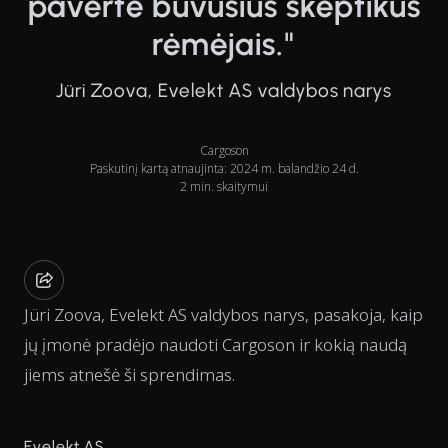
pavertė buvusius skeptikus
rėmėjais."
Jüri Zoova, Evelekt AS valdybos narys
Cargoson
Paskutinį kartą atnaujinta: 2024 m. balandžio 24 d.
2 min. skaitymui
Jüri Zoova, Evelekt AS valdybos narys, pasakoja, kaip
jų įmonė pradėjo naudoti Cargoson ir kokią naudą
jiems atnešė ši sprendimas.
Evelekt AS