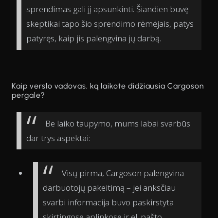
sprendimas gali jį apsunkinti. Šiandien buvę
skeptikai tapo šio sprendimo rėmėjais, patys
patyręs, kaip jis palengvina jų darbą.
Kaip verslo vadovas, ką laikote didžiausia Cargoson
pergale?
Be laiko taupymo, mums labai svarbūs
dar trys aspektai:
Visų pirma, Cargoson palengvina
darbuotojų pakeitimą – jei anksčiau
svarbi informacija buvo paskirstyta
skirtingose aplinkose ir el. pašto