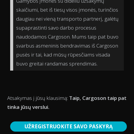
Gamybos įmonės su dideliu užsakymų
skaičiumi, bet iš tiesų visos įmonės, turinčios
daugiau nei vieną transporto partnerį, galėtų
supaprastinti savo darbo procesus
naudodamos Cargoson. Mums taip pat buvo
svarbus asmeninis bendravimas iš Cargoson
pusės ir tai, kad mūsų rūpesčiams visada
buvo greitai randamas sprendimas.
Atsakymas į jūsų klausimą:
Taip, Cargoson taip pat
tinka jūsų verslui.
UŽREGISTRUOKITE SAVO PASKYRĄ