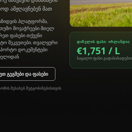
როდ ამჟღავნებენ მათ
დაზიდვის პლატფორმა,
ითუმო მოვაჭრეები მთელ
რეთ ფასები თქვენი
ᲓᲘᲖᲔᲚᲘᲡ ᲤᲐᲡᲘ: ᲘᲠᲚᲐᲜᲓᲘᲐ
რტო შეკვეთები, თვალყური
€1,751 / L
ნსპორტო დოკუმენტები
ნელიდან.
საცალო ფასი გადასახადებით, 2
თ გეგმები და ფასები
დომის შესახებ შეტყობინებისთვის