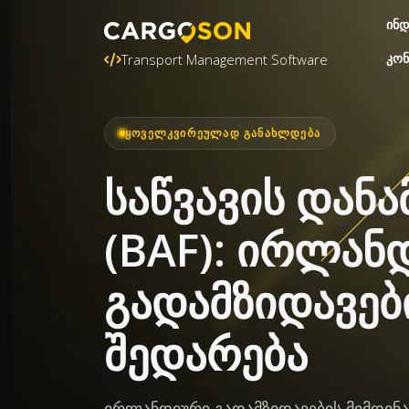
ინდ
კონ
Transport Management Software
ᲧᲝᲕᲔᲚᲙᲕᲘᲠᲔᲣᲚᲐᲓ ᲒᲐᲜᲐᲮᲚᲓᲔᲑᲐ
საწვავის დანა
(BAF): ირლან
გადამზიდავებ
შედარება
ირლანდიური გადამზიდავების მიმდინარ