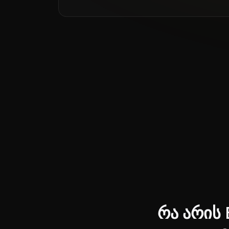
End of interactive chart.
Line chart with 2 lines.
რა არის 