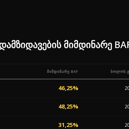
ამზიდავების მიმდინარე BA
ᲛᲘᲛᲓᲘᲜᲐᲠᲔ BAF
ᲑᲝᲚᲝᲡ 
F) პროცენტები 3 გადამზიდავისგან, რომლებიც მოქმედებე
46,25%
2
48,25%
2
31,25%
2