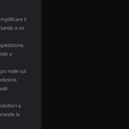
mplificare il
ortando a un
 spedizione,
ando a
mpo reale sul
dizioni,
uali
oduttori a
iorando la