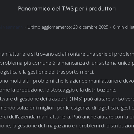
Panoramica del TMS per i produttori
el Vaarmann
•
Ultimo aggiornamento: 23 dicembre 2025
•
8 min di le
anifatturiere si trovano ad affrontare una serie di problemi 
l problema più comune è la mancanza di un sistema unico p
 logistica e la gestione del trasporto merci.
 sono molti altri problemi che le aziende manifatturiere dev
come la produzione, lo stoccaggio e la distribuzione.
ware di gestione dei trasporti (TMS) può aiutare a risolver
nendo soluzioni migliori per le esigenze di logistica e gesti
rci dell'azienda manifatturiera. Può anche aiutare con la pi
ione, la gestione del magazzino e i problemi di distribuzion