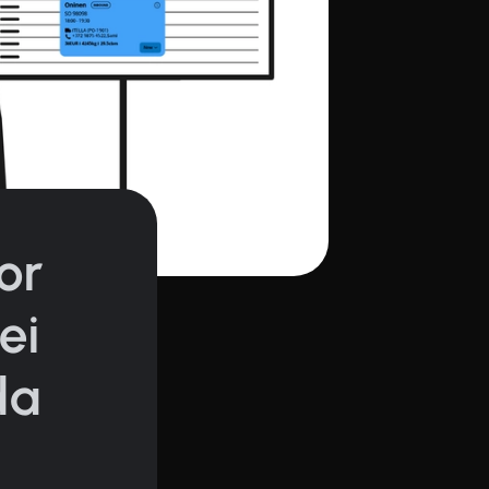
or
ei
da