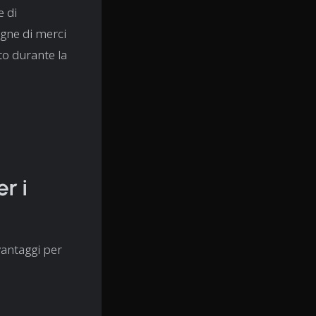
e di
egne di merci
ito durante la
r i
 vantaggi per