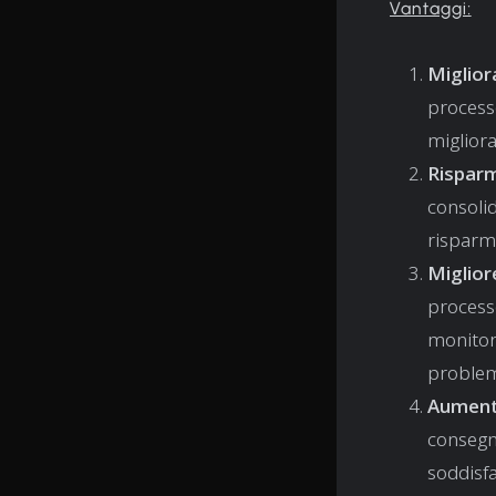
Vantaggi:
Miglior
processo
migliora
Risparm
consolid
risparmi
Miglior
processo
monitora
problem
Aumento
consegna
soddisfa