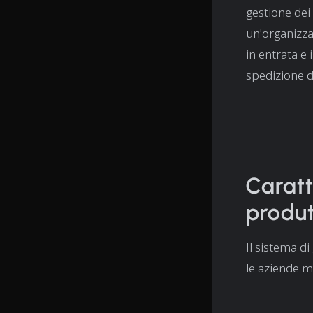
gestione dei
un'organizza
in entrata e 
spedizione d
Caratt
produt
Il sistema di
le aziende ma