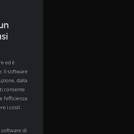
 un
asi
re ed è
 Il software
uzione, dalla
rti consente
 l'efficienza
e i costi
l software di