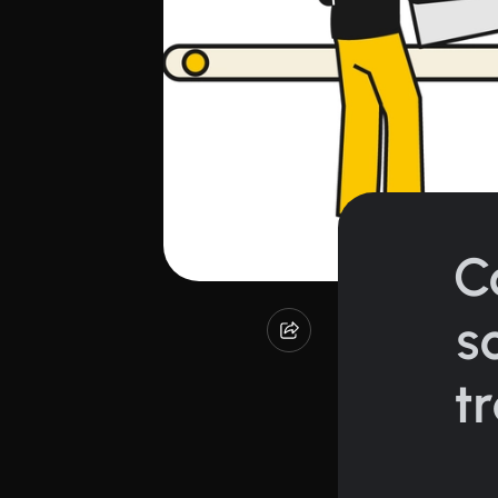
C
s
t