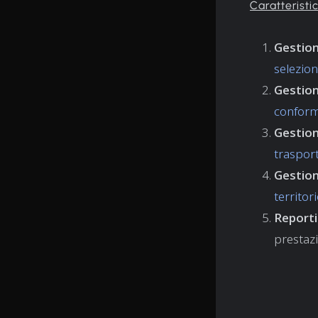
Caratteristi
Gestion
selezion
Gestion
conformi
Gestion
traspor
Gestion
territor
Reporti
prestazi