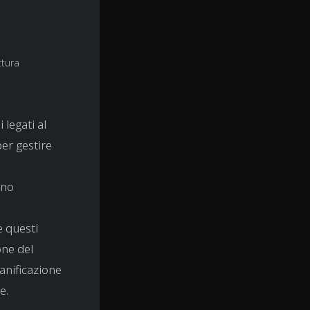
ttura
legati al
er gestire
ono
e questi
one del
anificazione
e.