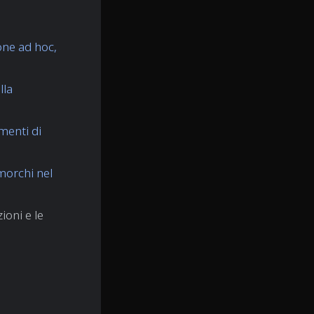
one ad hoc,
lla
menti di
morchi nel
ioni e le