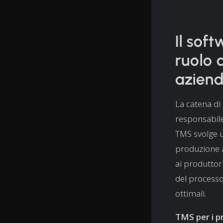
Il soft
ruolo c
aziend
La catena di
responsabile
TMS svolge u
produzione a
ai produttori
del processo
ottimali.
TMS per i p