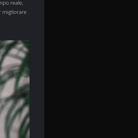
empo reale,
r migliorare