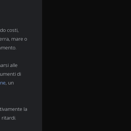
do costi,
terra, mare o
egamento.
rsi alle
cumenti di
one
, un
ttivamente la
ritardi.