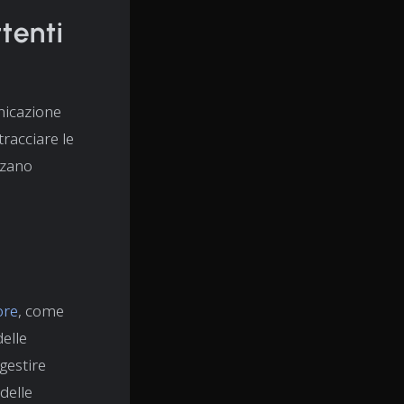
ttenti
nicazione
tracciare le
zzano
ore
, come
elle
gestire
 delle