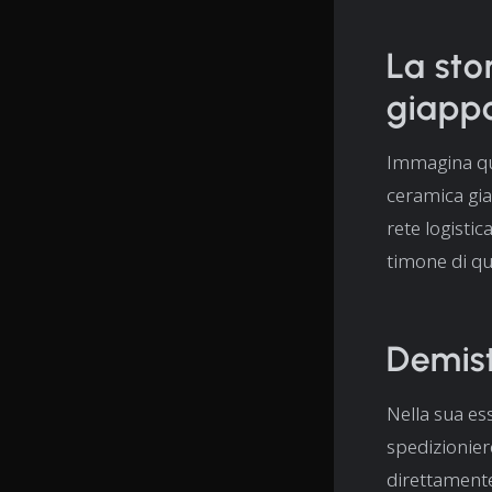
La sto
giapp
Immagina que
ceramica gia
rete logistic
timone di qu
Demist
Nella sua es
spedizioniere
direttamente.