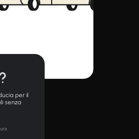
?
ducia per il
ali senza
tura