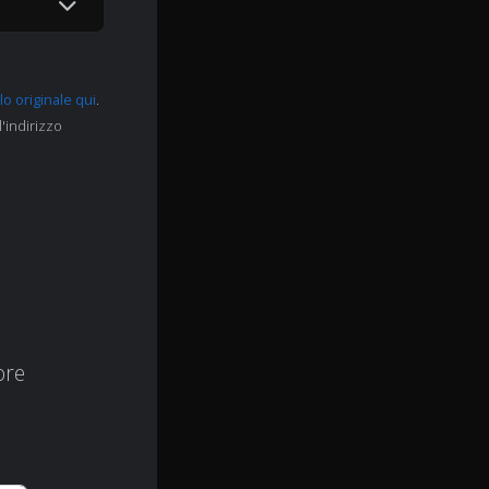
lo originale qui
.
l'indirizzo
ore