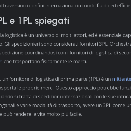
 attraversino i confini internazionali in modo fluido ed efficie
PL e 1PL spiegati
a logistica è un universo di molti attori, ed è essenziale c
. Gli spedizionieri sono considerati fornitori 3PL. Orchestra
spedizione coordinandosi con i fornitori di logistica di sec
ri
che trasportano fisicamente le merci.
, un fornitore di logistica di prima parte (1PL) è un
mittent
rasporta le proprie merci. Questo approccio potrebbe funz
ando si tratta di spedizioni internazionali con le sue intric
ganali e varie modalità di trasporto, avere un 3PL come u
 può rendere la vita molto più facile.