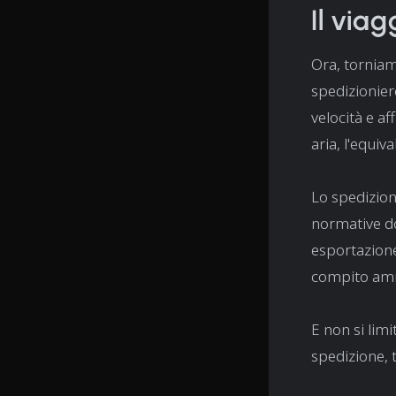
Il via
Ora, torniamo
spedizioniere
velocità e af
aria, l'equiv
Lo spedizion
normative do
esportazione
compito ammi
E non si limi
spedizione, 