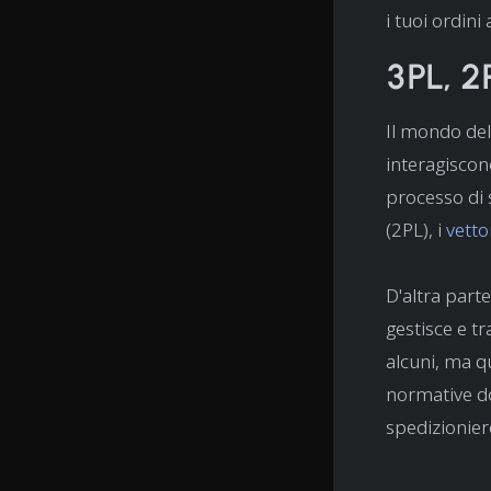
i tuoi ordini
3PL, 2
Il mondo dell
interagiscono
processo di 
(2PL), i
vetto
D'altra parte
gestisce e t
alcuni, ma qu
normative do
spedizioniere