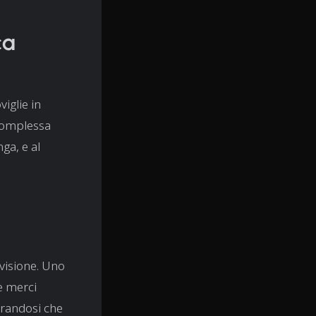
ca
iglie in
 complessa
nga, e al
visione. Uno
le merci
curandosi che