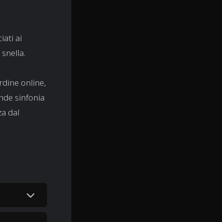
ati ai
 snella.
rdine online,
ande sinfonia
za dal