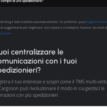
i compiti di uno spedizioniere?
del blog è stato tradotto automaticamente. Se preferisci, puoi
leggere l'artico
hai suggerimenti per migliorare, non esitare a contattarmi, l'autore, via email al
son.com
uoi centralizzare le
omunicazioni con i tuoi
pedizionieri?
istra il tuo interesse e scopri come il TMS multi-vett
Cargoson può rivoluzionare il modo in cui gestisci le
erazioni con più spedizionieri.