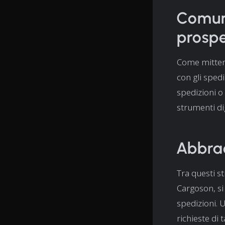
Comuni
prospe
Come mittent
con gli spedi
spedizioni o 
strumenti dig
Abbrac
Tra questi s
Cargoson, si
spedizioni. 
richieste di 