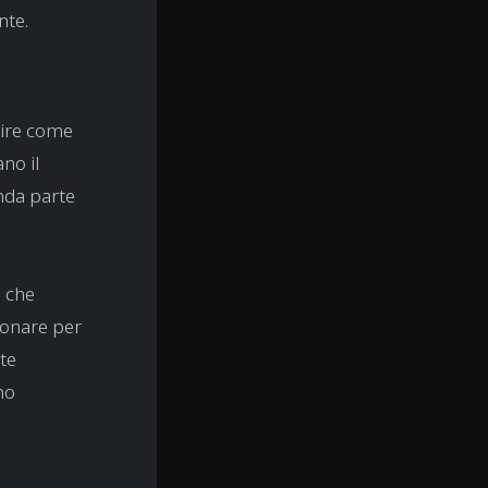
nte.
apire come
no il
onda parte
e
che
ionare per
ate
no