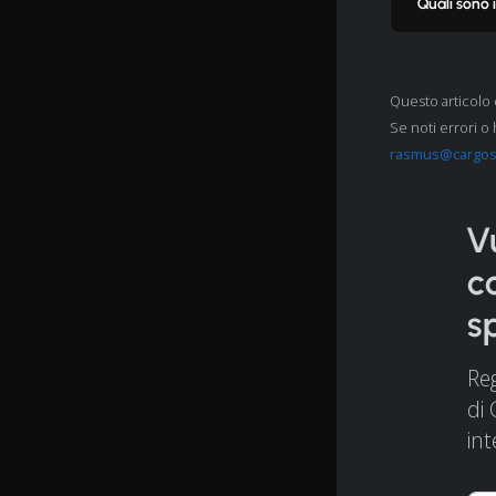
Quali sono 
Questo articolo 
Se noti errori o 
rasmus@cargo
V
c
s
Reg
di 
int