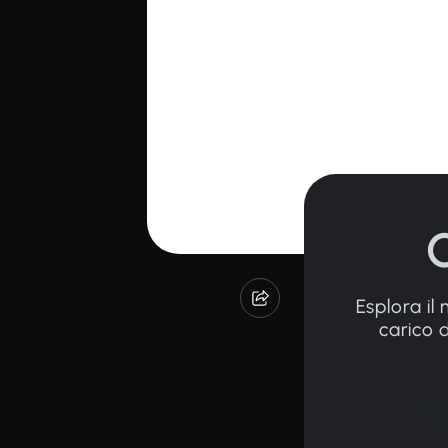
Esplora il 
carico d
Ras