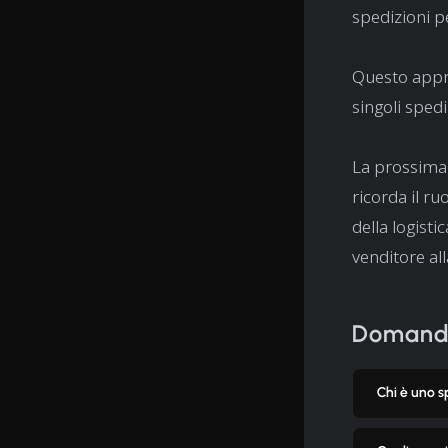
spedizioni pe
Questo approc
singoli spedi
La prossima v
ricorda il ru
della logisti
venditore all
Domande
Chi è uno s