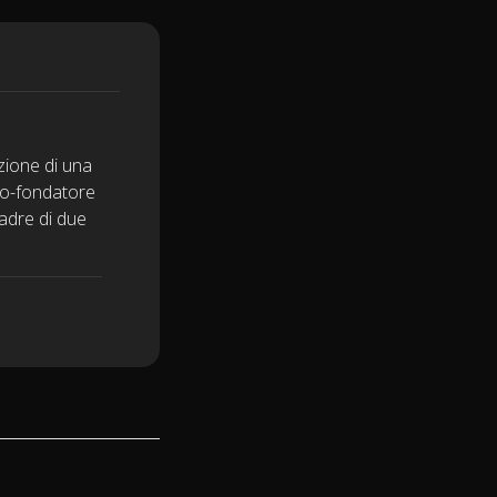
zione di una
 co-fondatore
padre di due