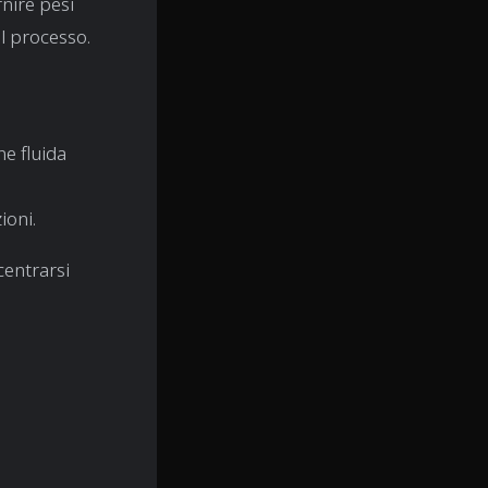
nire pesi
il processo.
e fluida
ioni.
centrarsi