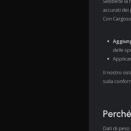
Sebbene la n
accurati dei 
Con Cargoso
Aggiunge
delle sp
Applicar
Il nostro sis
sulla conform
Perché
Dati di peso