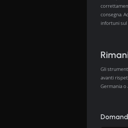
correttament
consegna. Ad
infortuni sul
Rimani
Gli strument
avanti rispet
Germania o a 
Domande