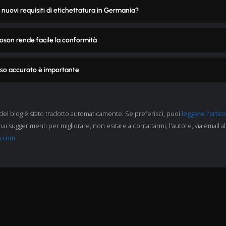
i nuovi requisiti di etichettatura in Germania?
son rende facile la conformità
eso accurato è importante
del blog è stato tradotto automaticamente. Se preferisci, puoi
leggere l'artico
hai suggerimenti per migliorare, non esitare a contattarmi, l'autore, via email al
n.com