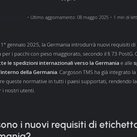
nel Vaarmann
•
Ultimo aggiornamento: 08 maggio 2025
•
1 min di let
l 1° gennaio 2025, la Germania introdurrà nuovi requisiti di
a per i pacchi con peso maggiorato, secondo il § 73 PostG. 
tte le spedizioni internazionali verso la Germania
e alle
s
l'interno della Germania
. Cargoson TMS ha già integrato la 
re queste normative in tutti i paesi supportati, rendendo l
i nostri utenti.
ono i nuovi requisiti di etichet
rmania?