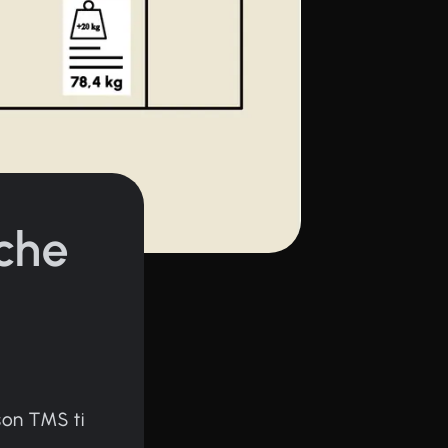
che
son TMS ti