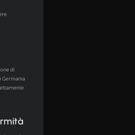
ere
ione di
 in Germania
rettamente.
ormità