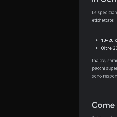
Le spedizion
etichettate:
10–20 
Oltre 2
Inoltre, sar
pacchi superi
sono respons
Come C