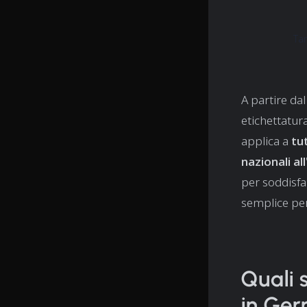
Ta
A partire da
etichettatur
applica a
tu
nazionali al
per soddisfa
semplice per 
Quali s
in Ge