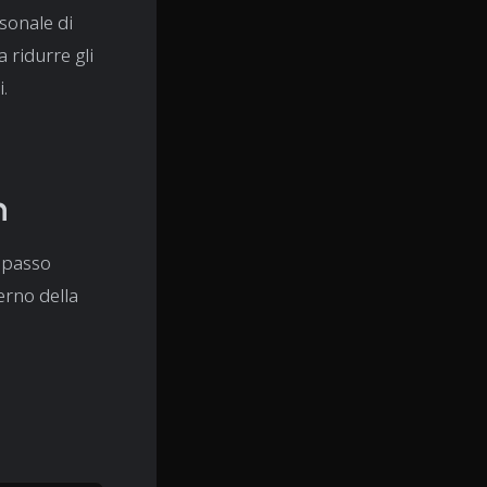
sonale di
 ridurre gli
.
n
n passo
erno della