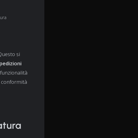
tura
Questo si
pedizioni
funzionalità
a conformità
tatura