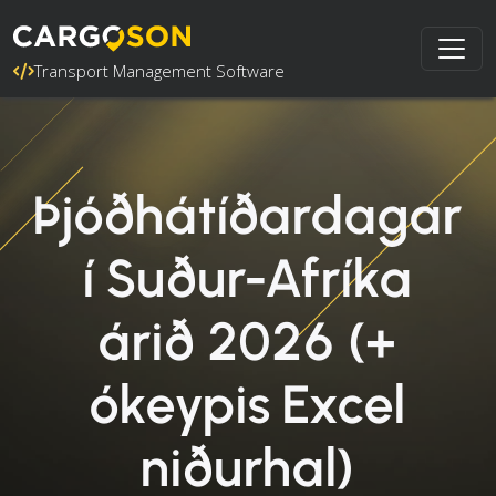
Transport Management Software
Þjóðhátíðardagar
í Suður-Afríka
árið 2026 (+
ókeypis Excel
niðurhal)