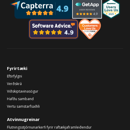
Fyrirtæki
Eftirfylgni
Verðskrá
Viðskiptavinasögur
Hafðu samband
Vertu samstarfsaðili
Atvinnugreinar
Flutningsstjórnunarkerfi fyrir raftækjaframleiðendur