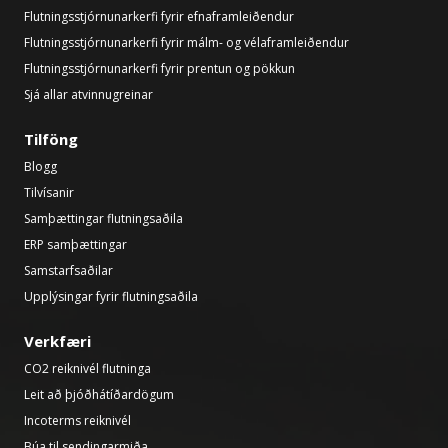
Flutningsstjórnunarkerfi fyrir efnaframleiðendur
Flutningsstjórnunarkerfi fyrir málm- og vélaframleiðendur
Flutningsstjórnunarkerfi fyrir prentun og pökkun
Sjá allar atvinnugreinar
Tilföng
Blogg
Tilvísanir
Samþættingar flutningsaðila
ERP samþættingar
Samstarfsaðilar
Upplýsingar fyrir flutningsaðila
Verkfæri
CO2 reiknivél flutninga
Leit að þjóðhátíðardögum
Incoterms reiknivél
Búa til sendingarmiða