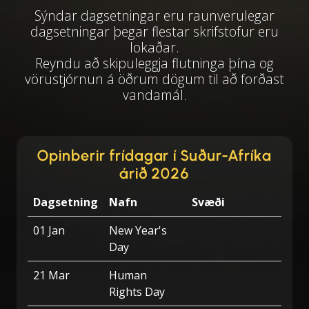
Sýndar dagsetningar eru raunverulegar
dagsetningar þegar flestar skrifstofur eru
lokaðar.
Reyndu að skipuleggja flutninga þína og
vörustjórnun á öðrum dögum til að forðast
vandamál.
Opinberir frídagar í Suður-Afríka
árið 2026
Dagsetning
Nafn
Svæði
01 Jan
New Year's
Day
21 Mar
Human
Rights Day