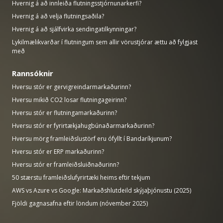
Hvernig á að innleiða flutningsstjórnunarkerfi?
Hvernig á að velja flutningsaðila?
Hvernig á að sjálfvirka sendingatilkynningar?
Lykilmælikvarðar í flutningum sem allir vörustjórar ættu að fylgjast
með
Rannsóknir
Hversu stór er gervigreindarmarkaðurinn?
Hversu mikið CO2 losar flutningageirinn?
Hversu stór er flutningamarkaðurinn?
Hversu stór er fyrirtækjahugbúnaðarmarkaðurinn?
Hversu mörg framleiðslustörf eru ófyllt í Bandaríkjunum?
Hversu stór er ERP markaðurinn?
Hversu stór er framleiðsluiðnaðurinn?
50 stærstu framleiðslufyrirtæki heims eftir tekjum
AWS vs Azure vs Google: Markaðshlutdeild skýjaþjónustu (2025)
Fjöldi gagnasafna eftir löndum (nóvember 2025)