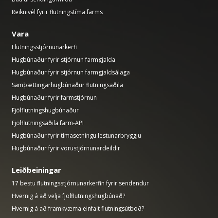
Reiknivél fyrir flutningstíma farms
Vara
Flutningsstjórnunarkerfi
Hugbúnaður fyrir stjórnun farmgjalda
Hugbúnaður fyrir stjórnun farmgjaldsálaga
Samþættingarhugbúnaður flutningsaðila
Hugbúnaður fyrir farmstjórnun
Fjölflutningshugbúnaður
Fjölflutningsaðila farm-API
Hugbúnaður fyrir tímasetningu lestunarbryggju
Hugbúnaður fyrir vörustjórnunardeildir
Leiðbeiningar
17 bestu flutningsstjórnunarkerfin fyrir sendendur
Hvernig á að velja fjölflutningshugbúnað?
Hvernig á að framkvæma einfalt flutningsútboð?