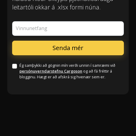
leitartóli okkar á .xlsx formi núna.
Vinnunetfang
Ég samþykki að gögnin mín verði unnin í samræmi við
persónuverndarstefnu Cargoson
og að fá fréttir á
blogginu. Hægt er að afskrá sig hvenær sem er.