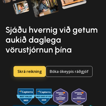
Sjáðu hvernig við getum
aukið daglega
vörustjórnun þína
Skrá reikning
Bóka ókeypis ráðgjöf