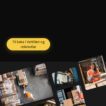
Til baka í Verkfæri og
reiknivélar