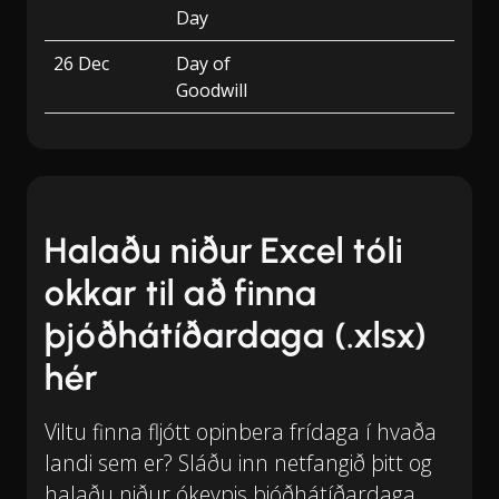
Day
26 Dec
Day of
Goodwill
Halaðu niður Excel tóli
okkar til að finna
þjóðhátíðardaga (.xlsx)
hér
Viltu finna fljótt opinbera frídaga í hvaða
landi sem er? Sláðu inn netfangið þitt og
halaðu niður ókeypis þjóðhátíðardaga