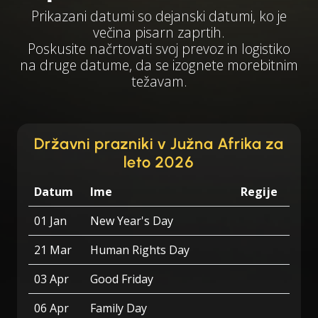
Prikazani datumi so dejanski datumi, ko je
večina pisarn zaprtih.
Poskusite načrtovati svoj prevoz in logistiko
na druge datume, da se izognete morebitnim
težavam.
Državni prazniki v Južna Afrika za
leto 2026
Datum
Ime
Regije
01 Jan
New Year's Day
21 Mar
Human Rights Day
03 Apr
Good Friday
06 Apr
Family Day