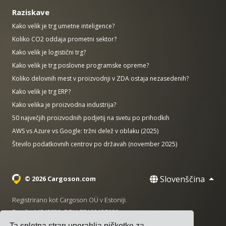
Raziskave
Kako velik je trg umetne inteligence?
Koliko CO2 oddaja prometni sektor?
Kako velik je logistični trg?
Kako velik je trg poslovne programske opreme?
Koliko delovnih mest v proizvodnji v ZDA ostaja nezasedenih?
Kako velik je trg ERP?
Kako velika je proizvodna industrija?
50 največjih proizvodnih podjetij na svetu po prihodkih
AWS vs Azure vs Google: tržni delež v oblaku (2025)
Število podatkovnih centrov po državah (november 2025)
Slovenščina
© 2026 Cargoson.com
Registrirano kot Cargoson OÜ v Estoniji.
Reg št: 14545832. DDV: EE102137680.
Ta spletna stran uporablja piškotke za