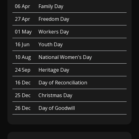
06 Apr
Family Day
27 Apr
Freedom Day
01 May
Workers Day
16 Jun
Youth Day
10 Aug
National Women's Day
24 Sep
Heritage Day
16 Dec
Day of Reconciliation
25 Dec
Christmas Day
26 Dec
Day of Goodwill