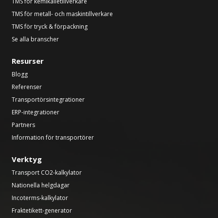
TMS för kemikalietillverkare
TMS för metall- och maskintillverkare
TMS för tryck & förpackning
Se alla branscher
Resurser
Blogg
Referenser
Transportörsintegrationer
ERP-integrationer
Partners
Information för transportörer
Verktyg
Transport CO2-kalkylator
Nationella helgdagar
Incoterms-kalkylator
Fraktetikett-generator