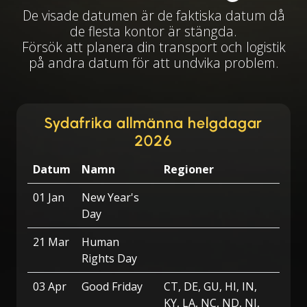
De visade datumen är de faktiska datum då
de flesta kontor är stängda.
Försök att planera din transport och logistik
på andra datum för att undvika problem.
Sydafrika allmänna helgdagar
2026
Datum
Namn
Regioner
01 Jan
New Year's
Day
21 Mar
Human
Rights Day
03 Apr
Good Friday
CT, DE, GU, HI, IN,
KY, LA, NC, ND, NJ,