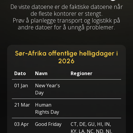
De viste datoene er de faktiske datoene når
de fleste kontorer er stengt.
Prøv å planlegge transport og logistikk på
andre datoer for å unngå problemer.
Sør-Afrika offentlige helligdager i
2026
Dato
Navn
Regioner
01 Jan
New Year's
Day
21 Mar
Human
Rights Day
03 Apr
Good Friday
CT, DE, GU, HI, IN,
KY, LA, NC, ND, NJ,