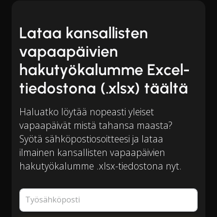
Lataa kansallisten
vapaapäivien
hakutyökalumme Excel-
tiedostona (.xlsx) täältä
Haluatko löytää nopeasti yleiset
vapaapäivät mistä tahansa maasta?
Syötä sähköpostiosoitteesi ja lataa
ilmainen kansallisten vapaapäivien
hakutyökalumme .xlsx-tiedostona nyt.
Työsähköposti