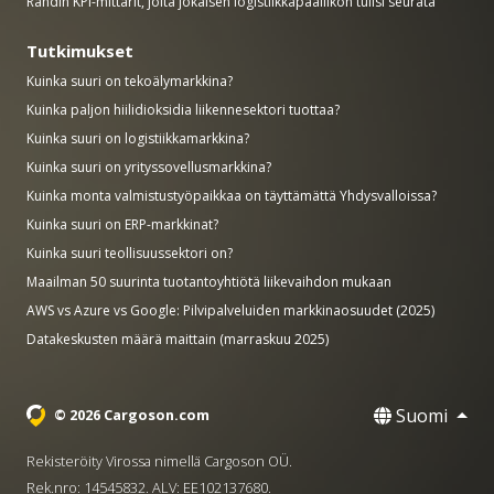
Rahdin KPI-mittarit, joita jokaisen logistiikkapäällikön tulisi seurata
Tutkimukset
Kuinka suuri on tekoälymarkkina?
Kuinka paljon hiilidioksidia liikennesektori tuottaa?
Kuinka suuri on logistiikkamarkkina?
Kuinka suuri on yrityssovellusmarkkina?
Kuinka monta valmistustyöpaikkaa on täyttämättä Yhdysvalloissa?
Kuinka suuri on ERP-markkinat?
Kuinka suuri teollisuussektori on?
Maailman 50 suurinta tuotantoyhtiötä liikevaihdon mukaan
AWS vs Azure vs Google: Pilvipalveluiden markkinaosuudet (2025)
Datakeskusten määrä maittain (marraskuu 2025)
Suomi
© 2026 Cargoson.com
Rekisteröity Virossa nimellä Cargoson OÜ.
Rek.nro: 14545832. ALV: EE102137680.