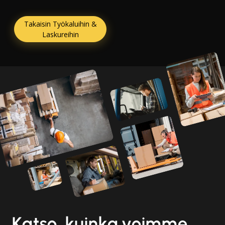
Takaisin Työkaluihin &
Laskureihin
Katso, kuinka voimme