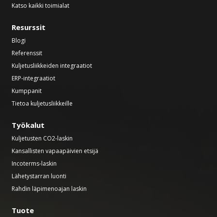
Katso kaikki toimialat
Resurssit
Blogi
Referenssit
Kuljetusliikkeiden integraatiot
ERP-integraatiot
Kumppanit
Tietoa kuljetusliikkeille
Työkalut
Kuljetusten CO2-laskin
Kansallisten vapaapäivien etsijä
Incoterms-laskin
Lähetystarran luonti
Rahdin läpimenoajan laskin
Tuote