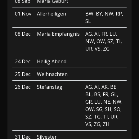
08 Sep
Maria Geburt
01 Nov
Allerheiligen
BW, BY, NW, RP,
SL
08 Dec
Maria Empfängnis
AG, AI, FR, LU,
NW, OW, SZ, TI,
UR, VS, ZG
24 Dec
Heilig Abend
25 Dec
Weihnachten
26 Dec
Stefanstag
AG, AI, AR, BE,
BL, BS, FR, GL,
GR, LU, NE, NW,
OW, SG, SH, SO,
SZ, TG, TI, UR,
VS, ZG, ZH
31 Dec
Silvester