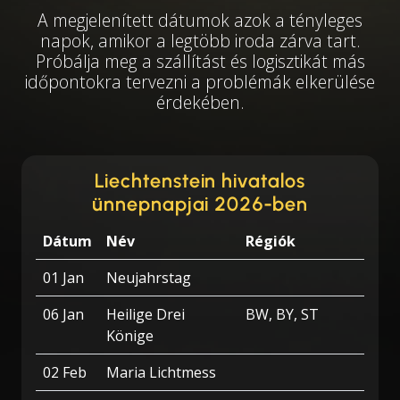
A megjelenített dátumok azok a tényleges
napok, amikor a legtöbb iroda zárva tart.
Próbálja meg a szállítást és logisztikát más
időpontokra tervezni a problémák elkerülése
érdekében.
Liechtenstein hivatalos
ünnepnapjai 2026-ben
Dátum
Név
Régiók
01 Jan
Neujahrstag
06 Jan
Heilige Drei
BW, BY, ST
Könige
02 Feb
Maria Lichtmess