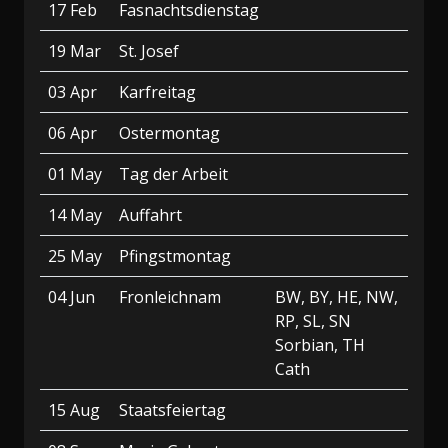
17 Feb
Fasnachtsdienstag
19 Mar
St. Josef
03 Apr
Karfreitag
06 Apr
Ostermontag
01 May
Tag der Arbeit
14 May
Auffahrt
25 May
Pfingstmontag
04 Jun
Fronleichnam
BW, BY, HE, NW,
RP, SL, SN
Sorbian, TH
Cath
15 Aug
Staatsfeiertag