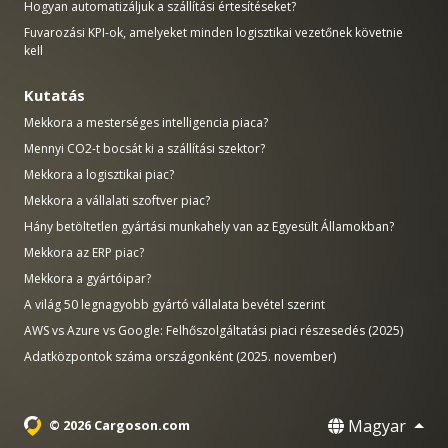
Hogyan automatizáljuk a szállítási értesítéseket?
Fuvarozási KPI-ok, amelyeket minden logisztikai vezetőnek követnie
kell
Kutatás
Mekkora a mesterséges intelligencia piaca?
Mennyi CO2-t bocsát ki a szállítási szektor?
Mekkora a logisztikai piac?
Mekkora a vállalati szoftver piac?
Hány betöltetlen gyártási munkahely van az Egyesült Államokban?
Mekkora az ERP piac?
Mekkora a gyártóipar?
A világ 50 legnagyobb gyártó vállalata bevétel szerint
AWS vs Azure vs Google: Felhőszolgáltatási piaci részesedés (2025)
Adatközpontok száma országonként (2025. november)
Magyar
© 2026 Cargoson.com