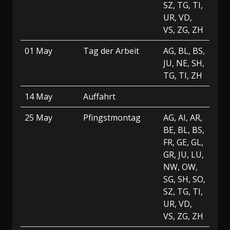
SZ, TG, TI,
UR, VD,
VS, ZG, ZH
01 May
Tag der Arbeit
AG, BL, BS,
JU, NE, SH,
TG, TI, ZH
14 May
Auffahrt
25 May
Pfingstmontag
AG, AI, AR,
BE, BL, BS,
FR, GE, GL,
GR, JU, LU,
NW, OW,
SG, SH, SO,
SZ, TG, TI,
UR, VD,
VS, ZG, ZH