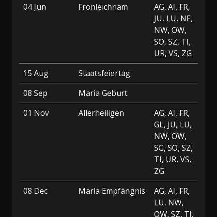
04 Jun
Fronleichnam
AG, AI, FR,
JU, LU, NE,
NW, OW,
SO, SZ, TI,
UR, VS, ZG
15 Aug
Staatsfeiertag
08 Sep
Maria Geburt
01 Nov
Allerheiligen
AG, AI, FR,
GL, JU, LU,
NW, OW,
SG, SO, SZ,
TI, UR, VS,
ZG
08 Dec
Maria Empfängnis
AG, AI, FR,
LU, NW,
OW, SZ, TI,