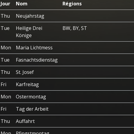
Jour
Nom
Régions
Thu
Neujahrstag
Tue
Heilige Drei
BW, BY, ST
Könige
Mon
Maria Lichtmess
Tue
Fasnachtsdienstag
Thu
St. Josef
Fri
Karfreitag
Mon
Ostermontag
Fri
Tag der Arbeit
Thu
Auffahrt
Mon
Pfingstmontag