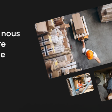
 nous
re
ne