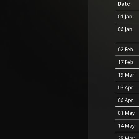
Date
01 Jan
06 Jan
02 Feb
17 Feb
19 Mar
03 Apr
06 Apr
01 May
14 May
25 May