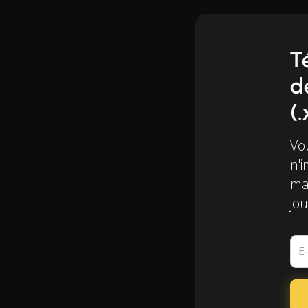
T
d
(.
Vo
n'i
mai
jou
E