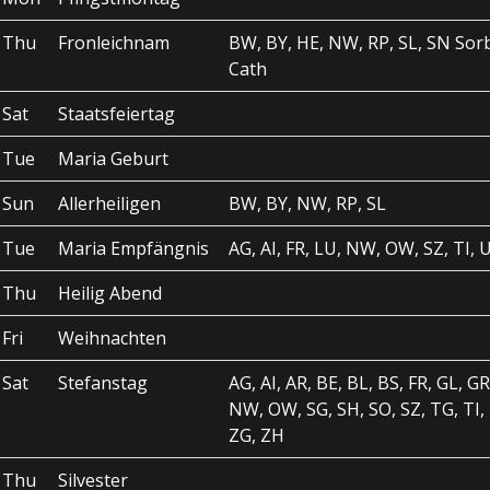
Thu
Fronleichnam
BW, BY, HE, NW, RP, SL, SN Sor
Cath
Sat
Staatsfeiertag
Tue
Maria Geburt
Sun
Allerheiligen
BW, BY, NW, RP, SL
Tue
Maria Empfängnis
AG, AI, FR, LU, NW, OW, SZ, TI, 
Thu
Heilig Abend
Fri
Weihnachten
Sat
Stefanstag
AG, AI, AR, BE, BL, BS, FR, GL, GR
NW, OW, SG, SH, SO, SZ, TG, TI, 
ZG, ZH
Thu
Silvester