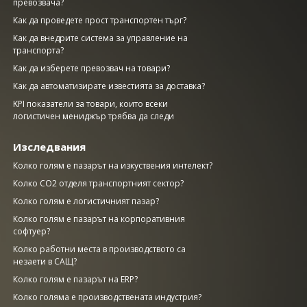
превозвача?
Как да проведете прост транспортен търг?
Как да внедрите система за управление на
транспорта?
Как да изберете превозвач на товари?
Как да автоматизирате известията за доставка?
KPI показатели за товари, които всеки
логистичен мениджър трябва да следи
Изследвания
Колко голям е пазарът на изкуствения интелект?
Колко CO2 отделя транспортният сектор?
Колко голям е логистичният пазар?
Колко голям е пазарът на корпоративния
софтуер?
Колко работни места в производството са
незаети в САЩ?
Колко голям е пазарът на ERP?
Колко голяма е производствената индустрия?