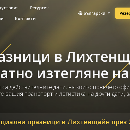
дустрии
Ресурси
Български
Резе
ни
Контакти
зници в Лихтенща
атно изтегляне на 
 са действителните дати, на които повечето офи
е вашия транспорт и логистика на други дати, з
циални празници в Лихтенщайн през 