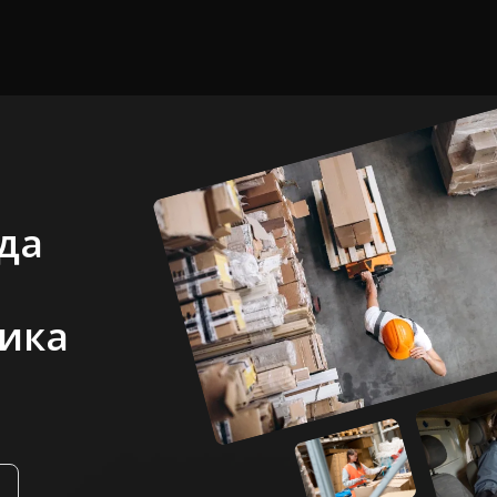
да
ика