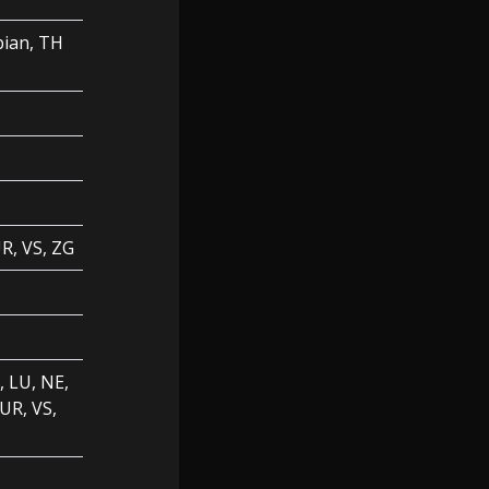
bian, TH
UR, VS, ZG
, LU, NE,
UR, VS,