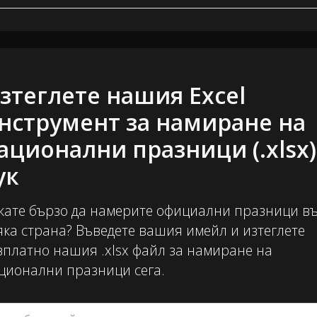
зтеглете нашия Excel
нструмент за намиране на
ационални празници (.xlsx)
ук
кате бързо да намерите официални празници в
яка страна? Въведете вашия имейл и изтеглете
зплатно нашия .xlsx файл за намиране на
ционални празници сега.