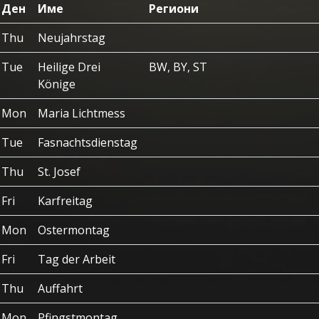
Ден
Име
Региони
Thu
Neujahrstag
Tue
Heilige Drei
BW, BY, ST
Könige
Mon
Maria Lichtmess
Tue
Fasnachtsdienstag
Thu
St. Josef
Fri
Karfreitag
Mon
Ostermontag
Fri
Tag der Arbeit
Thu
Auffahrt
Mon
Pfingstmontag