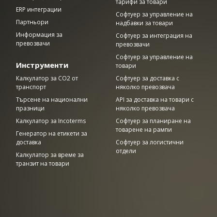
тарифи за товари
ERP интеграции
Софтуер за управление на
Партньори
надбавки за товари
Информация за
Софтуер за интеграция на
превозвачи
превозвачи
Софтуер за управление на
Инструменти
товари
Калкулатор за CO2 от
Софтуер за доставка с
транспорт
няколко превозвача
Търсене на национални
API за доставка на товари с
празници
няколко превозвача
Калкулатор за Incoterms
Софтуер за планиране на
товарене на рампи
Генератор на етикети за
доставка
Софтуер за логистични
отдели
Калкулатор за време за
транзит на товари