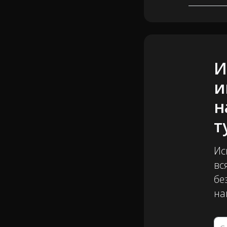
И
и
н
т
Ис
вс
бе
на