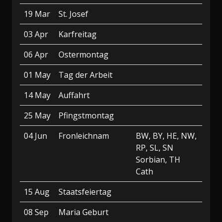
19 Mar
St. Josef
03 Apr
Karfreitag
06 Apr
Ostermontag
01 May
Tag der Arbeit
14 May
Auffahrt
25 May
Pfingstmontag
04 Jun
Fronleichnam
BW, BY, HE, NW,
RP, SL, SN
Sorbian, TH
Cath
15 Aug
Staatsfeiertag
08 Sep
Maria Geburt