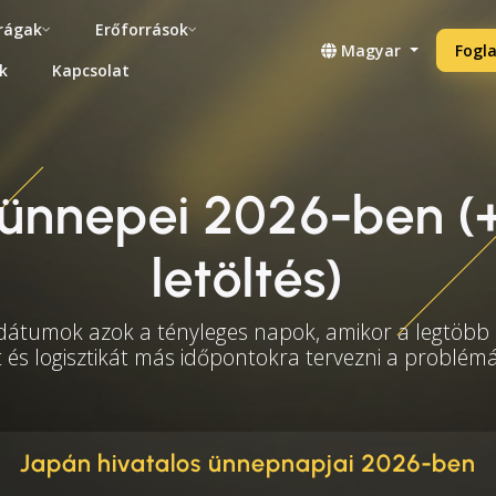
rágak
Erőforrások
Magyar
Fogla
k
Kapcsolat
ünnepei 2026-ben (+
letöltés)
 dátumok azok a tényleges napok, amikor a legtöbb i
t és logisztikát más időpontokra tervezni a problé
Japán hivatalos ünnepnapjai 2026-ben