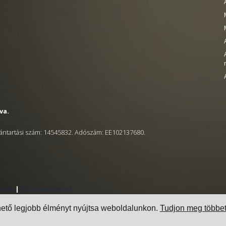
va.
ántartási szám: 14545832. Adószám: EE102137680.
yzat
|
Süti szabályzat
hető legjobb élményt nyújtsa weboldalunkon.
Tudjon meg többe