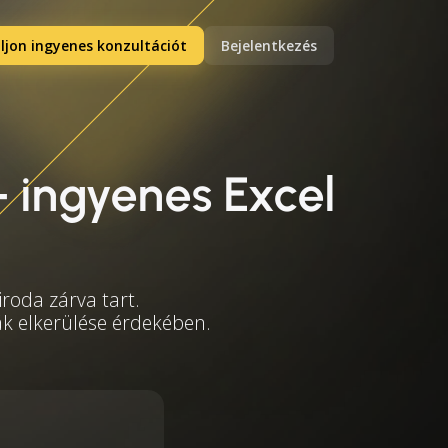
ljon ingyenes konzultációt
Bejelentkezés
 ingyenes Excel
roda zárva tart.
mák elkerülése érdekében.