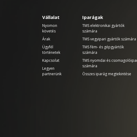
Vállalat
Iparágak
Nyomon
TMS elektronikai gyártók
követés
számára
Árak
TMS vegyipari gyártók számára
Ügyfél
TMS fém- és gépgyártók
történetek
számára
Kapcsolat
TMS nyomdai és csomagolóipa
számára
Legyen
partnerünk
Összes iparág megtekintése