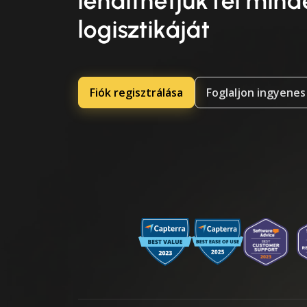
lendíthetjük fel min
logisztikáját
Fiók regisztrálása
Foglaljon ingyenes