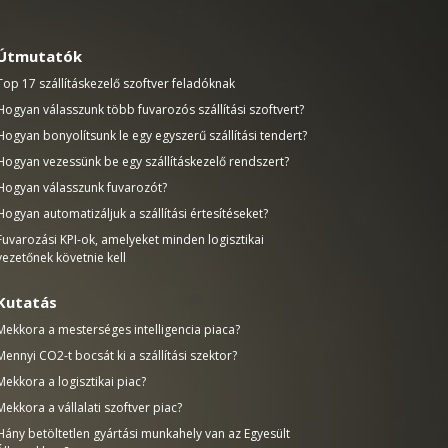
Útmutatók
Top 17 szállításkezelő szoftver feladóknak
Hogyan válasszunk több fuvarozós szállítási szoftvert?
Hogyan bonyolítsunk le egy egyszerű szállítási tendert?
Hogyan vezessünk be egy szállításkezelő rendszert?
Hogyan válasszunk fuvarozót?
Hogyan automatizáljuk a szállítási értesítéseket?
Fuvarozási KPI-ok, amelyeket minden logisztikai
vezetőnek követnie kell
Kutatás
Mekkora a mesterséges intelligencia piaca?
Mennyi CO2-t bocsát ki a szállítási szektor?
Mekkora a logisztikai piac?
Mekkora a vállalati szoftver piac?
Hány betöltetlen gyártási munkahely van az Egyesült