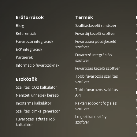
Erőforrások
Termék
Blog
Szállításkezelő rendszer
Referenciák
Fuvardíj kezelő szoftver
Fuvarozói integrációk
Fuvarozási pótdíjkezelő
szoftver
ERP integrációk
Fuvarozó integrációs
Partnerek
r
szoftver
Információ fuvarozóknak
Fuvarozás kezelő szoftver
Több fuvarozós szállítási
Eszközök
szoftver
Szállítási CO2 kalkulátor
Több fuvarozós szállítási
Nemzeti ünnepek kereső
API
Incoterms kalkulátor
Raktári időpont foglalási
szoftver
Szállítási címke generátor
Logisztikai osztály
Fuvarozási átfutási idő
szoftver
kalkulátor