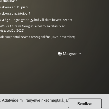
Államokban?
Mekkora az ERP piac?
Mekkora a gyártóipar?
A világ 50 legnagyobb gyártó vállalata bevétel szerint
AWS vs Azure vs Google: Felhőszolgáltatási piaci
részesedés (2025)
Adatközpontok száma országonként (2025. november)
Magyar
t
. Adatvédelmi irányelveinket megtalálja
Rendben