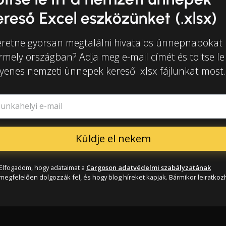
ereső Excel eszközünket (.xlsx)
eretne gyorsan megtalálni hivatalos ünnepnapokat
rmely országban? Adja meg e-mail címét és töltse le
gyenes nemzeti ünnepek kereső .xlsx fájlunkat most.
unkahelyi e-mail
Elfogadom, hogy adataimat a
Cargoson adatvédelmi szabályzatának
megfelelően dolgozzák fel, és hogy blog híreket kapjak. Bármikor leiratkozh