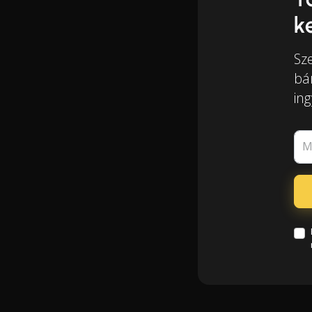
k
Sz
bá
in
M