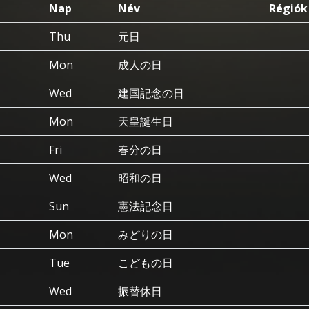
Nap
Név
Régiók
Thu
元日
Mon
成人の日
Wed
建国記念の日
Mon
天皇誕生日
Fri
春分の日
Wed
昭和の日
Sun
憲法記念日
Mon
みどりの日
Tue
こどもの日
Wed
振替休日