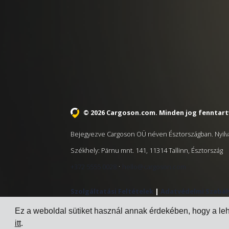
© 2026 Cargoson.com
. Minden jog fenntart
Bejegyezve Cargoson OÜ néven Észtországban. Nyilv
Székhely: Pärnu mnt. 141, 11314 Tallinn, Észtország
·
+372 5555 0028
hello@cargoson.com
Szolgáltatási Feltételek
|
Adatvédelmi Szabál
Ez a weboldal sütiket használ annak érdekében, hogy a le
itt
.