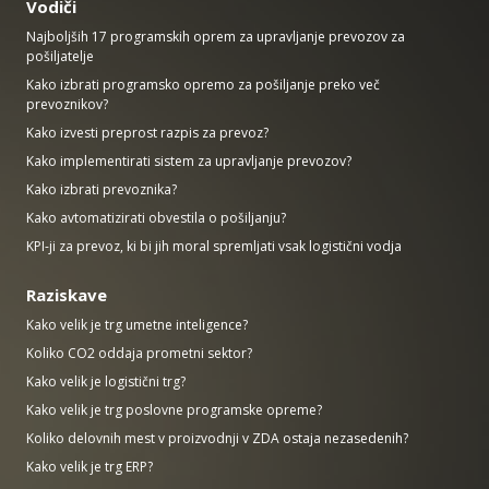
Vodiči
Najboljših 17 programskih oprem za upravljanje prevozov za
pošiljatelje
Kako izbrati programsko opremo za pošiljanje preko več
prevoznikov?
Kako izvesti preprost razpis za prevoz?
Kako implementirati sistem za upravljanje prevozov?
Kako izbrati prevoznika?
Kako avtomatizirati obvestila o pošiljanju?
KPI-ji za prevoz, ki bi jih moral spremljati vsak logistični vodja
Raziskave
Kako velik je trg umetne inteligence?
Koliko CO2 oddaja prometni sektor?
Kako velik je logistični trg?
Kako velik je trg poslovne programske opreme?
Koliko delovnih mest v proizvodnji v ZDA ostaja nezasedenih?
Kako velik je trg ERP?