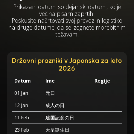
Prikazani datumi so dejanski datumi, ko je
večina pisarn zaprtih.
Poskusite načrtovati svoj prevoz in logistiko
na druge datume, da se izognete morebitnim
težavam.
Državni prazniki v Japonska za leto
2026
Datum
Ime
Regije
01 Jan
元日
12 Jan
成人の日
11 Feb
建国記念の日
23 Feb
天皇誕生日