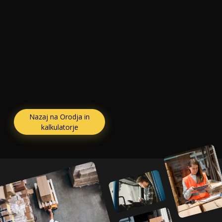
Nazaj na Orodja in
kalkulatorje