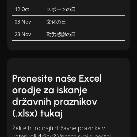
12 Oct
スポーツの日
03 Nov
文化の日
23 Nov
勤労感謝の日
Prenesite naše Excel
orodje za iskanje
državnih praznikov
(.xlsx) tukaj
Želite hitro najti državne praznike v
katerikoli državi? Vnesite svoj e-poštni