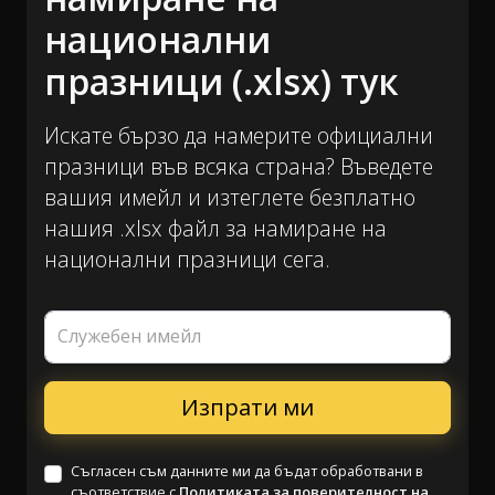
национални
празници (.xlsx) тук
Искате бързо да намерите официални
празници във всяка страна? Въведете
вашия имейл и изтеглете безплатно
нашия .xlsx файл за намиране на
национални празници сега.
Служебен имейл
Съгласен съм данните ми да бъдат обработвани в
съответствие с
Политиката за поверителност на