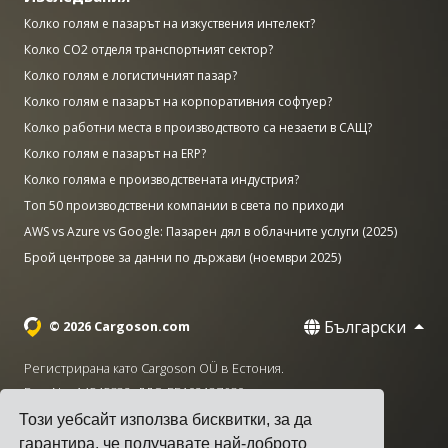
Колко голям е пазарът на изкуствения интелект?
Колко CO2 отделя транспортният сектор?
Колко голям е логистичният пазар?
Колко голям е пазарът на корпоративния софтуер?
Колко работни места в производството са незаети в САЩ?
Колко голям е пазарът на ERP?
Колко голяма е производствената индустрия?
Топ 50 производствени компании в света по приходи
AWS vs Azure vs Google: Пазарен дял в облачните услуги (2025)
Брой центрове за данни по държави (ноември 2025)
Български
© 2026 Cargoson.com
Регистрирана като Cargoson OÜ в Естония.
Рег. No: 14545832. ДДС: EE102137680.
Този уебсайт използва бисквитки, за да
Централа: Pärnu mnt. 141, 11314 Талин, Естония
гарантира, че получавате най-доброто