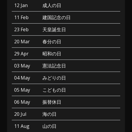
12 Jan
成人の日
11 Feb
建国記念の日
23 Feb
天皇誕生日
20 Mar
春分の日
29 Apr
昭和の日
03 May
憲法記念日
04 May
みどりの日
05 May
こどもの日
06 May
振替休日
20 Jul
海の日
11 Aug
山の日