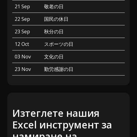
21 Sep
敬老の日
22 Sep
国民の休日
23 Sep
秋分の日
12 Oct
スポーツの日
03 Nov
文化の日
23 Nov
勤労感謝の日
Изтеглете нашия
Excel инструмент за
намиране на