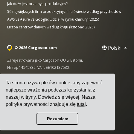
Jak duży jest przemysł produkcyjny?
50 największych firm produkcyjnych na świecie według przychodów
AWS vs Azure vs Google: Udział w rynku chmury (2025)
Liczba centrów danych według kraju (listopad 2025)
Polski
© 2026 Cargoson.com
Zarejestrowana jako Cargoson OÜ w Estonii.
Nr rej: 14545832. VAT: EE102137680.
Siedziba: Pärnu mnt. 141, 11314 Tallinn, Estonia
Ta strona używa plików cookie, aby zapewnić
·
+372 5555 0028
hello@cargoson.com
najlepsze wrażenia podczas korzystania z
naszej witryny.
Dowiedz się więcej
. Nasza
Warunki korzystania z usługi
|
Polityka Prywatności
|
polityka prywatności znajduje się
tutaj
.
Polityka plików cookie
Rozumiem