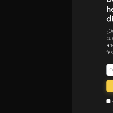
h
d
¿Q
cu
ah
fes
C