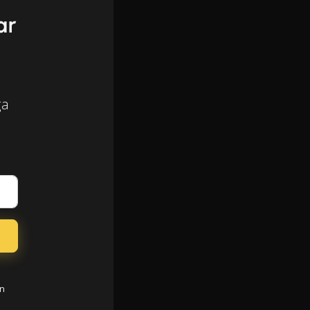
ar
ga
en