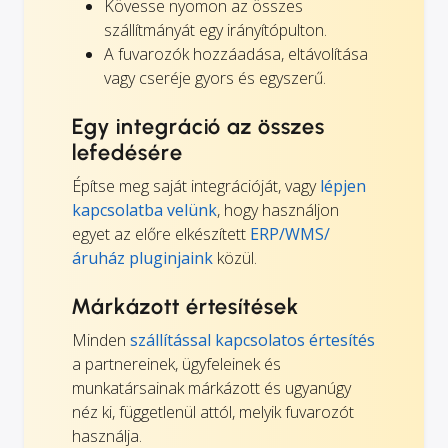
Kövesse nyomon az összes
szállítmányát egy irányítópulton.
A fuvarozók hozzáadása, eltávolítása
vagy cseréje gyors és egyszerű.
Egy integráció az összes
lefedésére
Építse meg saját integrációját, vagy
lépjen
kapcsolatba velünk
, hogy használjon
egyet az előre elkészített
ERP/WMS/
áruház pluginjaink
közül.
Márkázott értesítések
Minden
szállítással kapcsolatos értesítés
a partnereinek, ügyfeleinek és
munkatársainak márkázott és ugyanúgy
néz ki, függetlenül attól, melyik fuvarozót
használja.