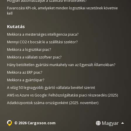
Hogyan automatizáljuk a szállítási értesítéseket?
Fuvarozási KPI-ok, amelyeket minden logisztikai vezetőnek követnie
kell
Kutatás
Mekkora a mesterséges intelligencia piaca?
Mennyi CO2-t bocsát ki a szállítási szektor?
Mekkora a logisztikai piac?
Mekkora a vállalati szoftver piac?
Hány betöltetlen gyártási munkahely van az Egyesült Államokban?
Mekkora az ERP piac?
Mekkora a gyártóipar?
A világ 50 legnagyobb gyártó vállalata bevétel szerint
AWS vs Azure vs Google: Felhőszolgáltatási piaci részesedés (2025)
Adatközpontok száma országonként (2025. november)
Magyar
© 2026 Cargoson.com