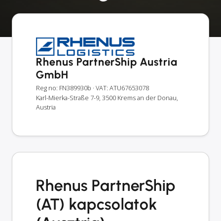
Rhenus PartnerShip Austria
GmbH
Reg no: FN389930b
· VAT: ATU67653078
Karl-Mierka-Straße 7-9, 3500 Krems an der Donau,
Austria
Rhenus PartnerShip
(AT) kapcsolatok