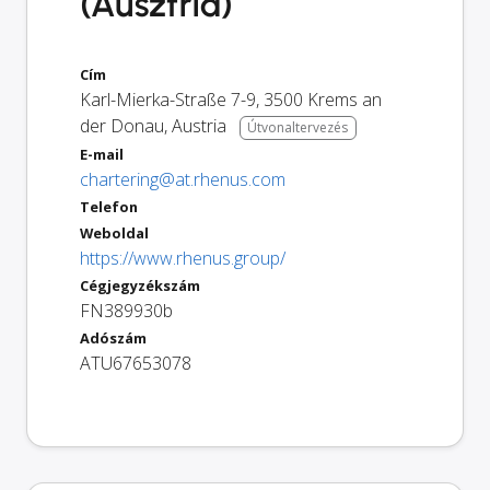
(Ausztria)
Cím
Karl-Mierka-Straße 7-9
,
3500
Krems an
der Donau
,
Austria
Útvonaltervezés
E-mail
chartering@at.rhenus.com
Telefon
Weboldal
https://www.rhenus.group/
Cégjegyzékszám
FN389930b
Adószám
ATU67653078