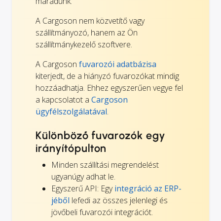
maradunk.
A Cargoson nem közvetítő vagy
szállítmányozó, hanem az Ön
szállítmánykezelő szoftvere.
A Cargoson
fuvarozói adatbázisa
kiterjedt, de a hiányzó fuvarozókat mindig
hozzáadhatja. Ehhez egyszerűen vegye fel
a kapcsolatot a
Cargoson
ügyfélszolgálatával
.
Különböző fuvarozók egy
irányítópulton
Minden szállítási megrendelést
ugyanúgy adhat le.
Egyszerű API: Egy
integráció az ERP-
jéből
lefedi az összes jelenlegi és
jövőbeli fuvarozói integrációt.