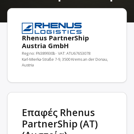
Rhenus PartnerShip
Austria GmbH
Reg no: FN389930b
· VAT: ATU67653078
Karl-Mierka-Straße 7-9, 3500 Krems an der Donau,
Austria
Επαφές Rhenus
PartnerShip (AT)