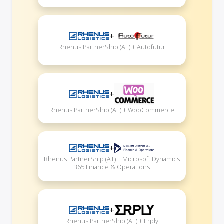
+
Rhenus PartnerShip (AT) + Autofutur
+
Rhenus PartnerShip (AT) + WooCommerce
+
Rhenus PartnerShip (AT) + Microsoft Dynamics
365 Finance & Operations
+
Rhenus PartnerShip (AT) + Erply