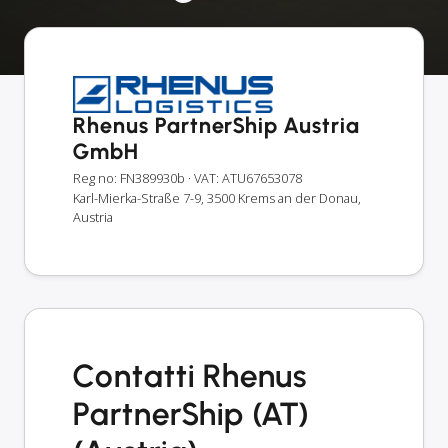
Rhenus PartnerShip Austria
GmbH
Reg no: FN389930b
· VAT: ATU67653078
Karl-Mierka-Straße 7-9, 3500 Krems an der Donau,
Austria
Contatti Rhenus
PartnerShip (AT)