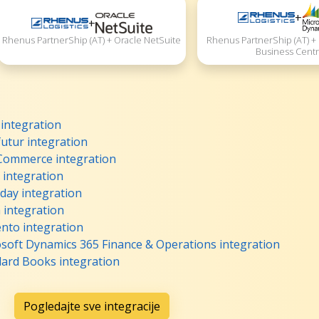
+
+
Rhenus PartnerShip (AT) +
Rhenus PartnerShip (AT) + Oracle NetSuite
Business Centr
 integration
utur integration
Commerce integration
 integration
day integration
 integration
nto integration
soft Dynamics 365 Finance & Operations integration
dard Books integration
Pogledajte sve integracije