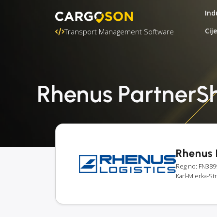
Ind
Cij
Transport Management Software
Rhenus PartnerShi
Rhenus 
Reg no: FN38
Karl-Mierka-St