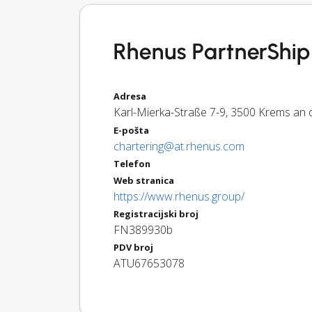
Rhenus PartnerShip 
Adresa
Karl-Mierka-Straße 7-9
,
3500
Krems an 
E-pošta
chartering@at.rhenus.com
Telefon
Web stranica
https://www.rhenus.group/
Registracijski broj
FN389930b
PDV broj
ATU67653078