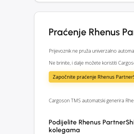
Praćenje Rhenus Pa
Prijevoznik ne pruža univerzalno automa
Ne brinite, i dalje možete koristiti Carg
Započnite praćenje Rhenus PartnerS
Cargoson TMS automatski generira Rhenu
Podijelite Rhenus PartnerSh
kolegama