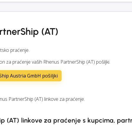
rtnerShip (AT)
tsko praćenje.
oson za praćenje vaših Rhenus PartnerShip (AT) pošiljki.
hip Austria GmbH pošiljki
s PartnerShip (AT) linkove za praćenje.
ip (AT) linkove za praćenje s kupcima, part