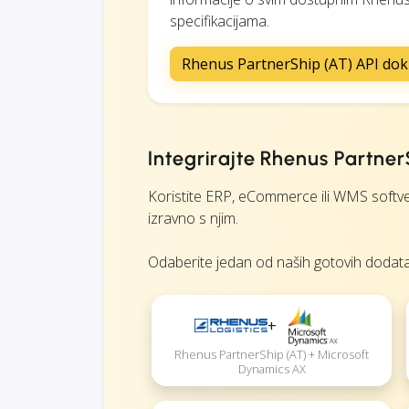
specifikacijama.
Rhenus PartnerShip (AT) API do
Integrirajte Rhenus Partne
Koristite ERP, eCommerce ili WMS softver
izravno s njim.
Odaberite jedan od naših gotovih dodataka i
+
Rhenus PartnerShip (AT) + Microsoft
Dynamics AX