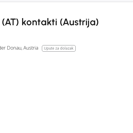
(AT) kontakti (Austrija)
der Donau
,
Austria
Upute za dolazak