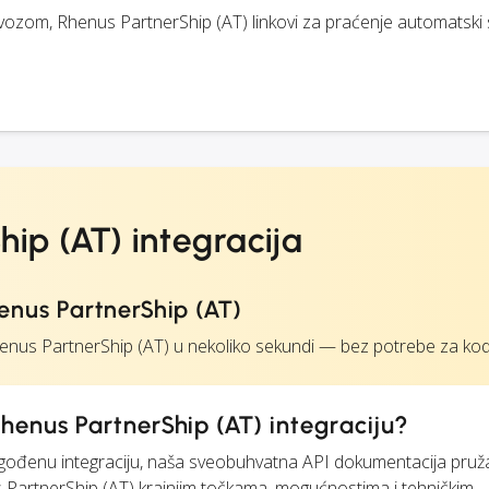
evozom, Rhenus PartnerShip (AT) linkovi za praćenje automatski s
ip (AT) integracija
enus PartnerShip (AT)
nus PartnerShip (AT) u nekoliko sekundi — bez potrebe za kod
henus PartnerShip (AT) integraciju?
ilagođenu integraciju, naša sveobuhvatna API dokumentacija pruž
 PartnerShip (AT) krajnjim točkama, mogućnostima i tehničkim