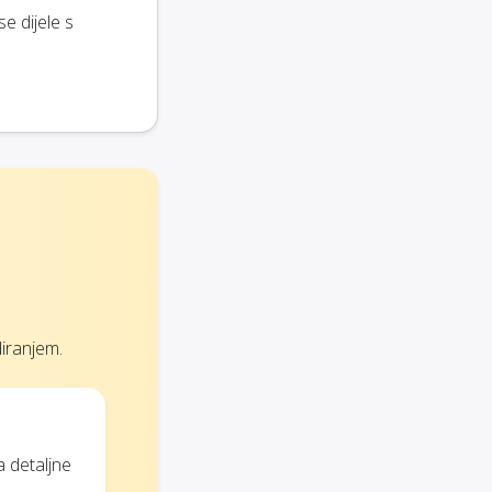
e dijele s
iranjem.
a detaljne