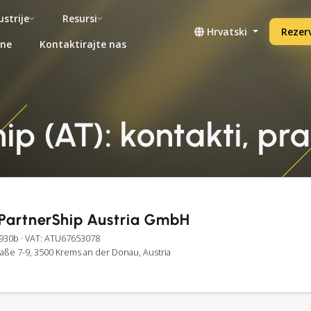
ustrije
Resursi
Hrvatski
Rezerv
ene
Kontaktirajte nas
p (AT): kontakti, pra
PartnerShip Austria GmbH
9930b
· VAT: ATU67653078
raße 7-9, 3500 Krems an der Donau, Austria