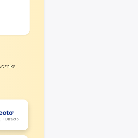
evoznike
 + Directo