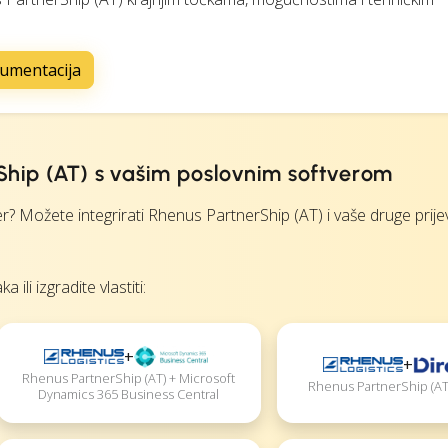
kumentacija
rShip (AT) s vašim poslovnim softverom
? Možete integrirati Rhenus PartnerShip (AT) i vaše druge prij
li izgradite vlastiti:
+
+
Rhenus PartnerShip (AT) + Microsoft
Rhenus PartnerShip (AT)
Dynamics 365 Business Central