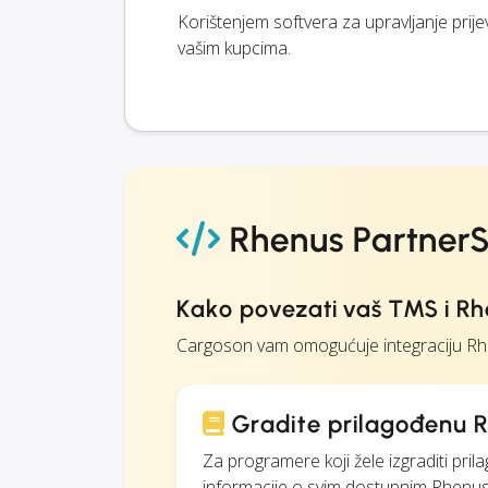
Korištenjem softvera za upravljanje prij
vašim kupcima.
Rhenus PartnerSh
Kako povezati vaš TMS i Rh
Cargoson vam omogućuje integraciju Rhe
Gradite prilagođenu R
Za programere koji žele izgraditi pr
informacije o svim dostupnim Rhenus