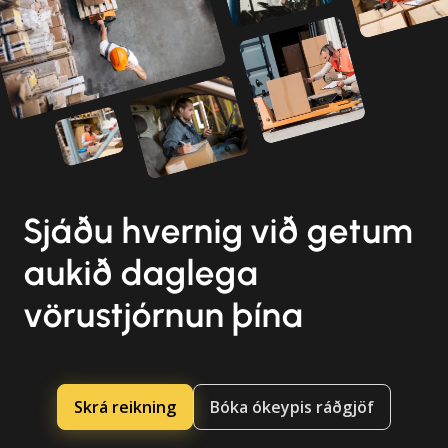
Sjáðu hvernig við getum
aukið daglega
vörustjórnun þína
Skrá reikning
Bóka ókeypis ráðgjöf