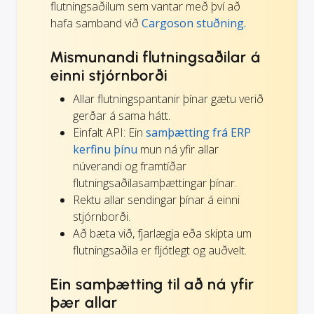
flutningsaðilum sem vantar með því að
hafa samband við
Cargoson stuðning.
Mismunandi flutningsaðilar á
einni stjórnborði
Allar flutningspantanir þínar gætu verið
gerðar á sama hátt.
Einfalt API: Ein
samþætting frá ERP
kerfinu þínu
mun ná yfir allar
núverandi og framtíðar
flutningsaðilasamþættingar þínar.
Rektu allar sendingar þínar á einni
stjórnborði.
Að bæta við, fjarlægja eða skipta um
flutningsaðila er fljótlegt og auðvelt.
Ein samþætting til að ná yfir
þær allar