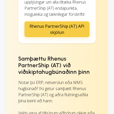
upplýsingar um alla tiltæka Rhenus
PartnerShip (AT) endapunkta,
möguleika og tæknilegar forskriftir.
Rhenus PartnerShip (AT) API
skjölun
Samþættu Rhenus
PartnerShip (AT) við
viðskiptahugbúnaðinn þinn
Notar þú ERP, netverslun eða WMS
hugbúnað? Þú getur samþætt Rhenus
PartnerShip (AT) og aðra flutningsaðila
þína beint við hann.
Veldu eina af tilbúnum viðbótum okkar eða