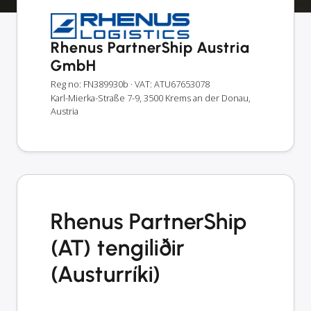
Rhenus PartnerShip Austria
GmbH
Reg no: FN389930b
· VAT: ATU67653078
Karl-Mierka-Straße 7-9, 3500 Krems an der Donau,
Austria
Rhenus PartnerShip
(AT) tengiliðir
(Austurríki)