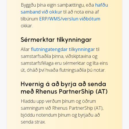
Byggðu þína eigin samþættingu, eða
hafðu
samband við okkur
til að nota eina af
tilbúnum
ERP/WMS/verslun viðbótum
okkar.
Sérmerktar tilkynningar
Allar
flutningatengdar tilkynningar
til
samstarfsaðila þinna, viðskiptavina og
samstarfsfélaga eru sérmerktar og líta eins
út, óháð því hvaða flutningsaðila þú notar.
Hvernig á að byrja að senda
með Rhenus PartnerShip (AT)
Hladdu upp verðum þínum og öðrum
samningum við Rhenus PartnerShip (AT),
bjóddu notendum þínum og byrjaðu að
senda strax.