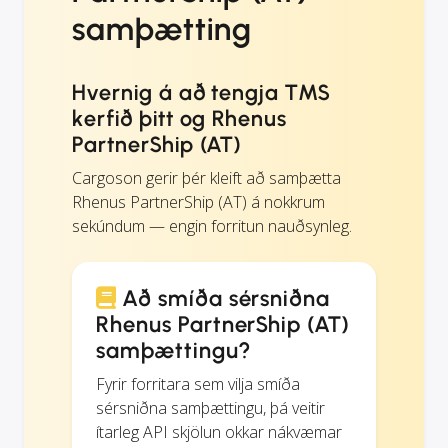
samþætting
Hvernig á að tengja TMS
kerfið þitt og Rhenus
PartnerShip (AT)
Cargoson gerir þér kleift að samþætta
Rhenus PartnerShip (AT) á nokkrum
sekúndum — engin forritun nauðsynleg.
Að smíða sérsniðna
Rhenus PartnerShip (AT)
samþættingu?
Fyrir forritara sem vilja smíða
sérsniðna samþættingu, þá veitir
ítarleg API skjölun okkar nákvæmar