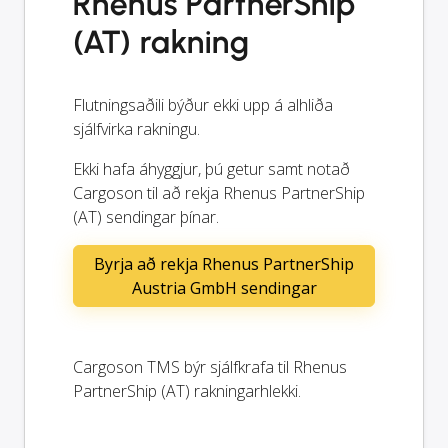
Rhenus PartnerShip
(AT) rakning
Flutningsaðili býður ekki upp á alhliða
sjálfvirka rakningu.
Ekki hafa áhyggjur, þú getur samt notað
Cargoson til að rekja Rhenus PartnerShip
(AT) sendingar þínar.
Byrja að rekja Rhenus PartnerShip
Austria GmbH sendingar
Cargoson TMS býr sjálfkrafa til Rhenus
PartnerShip (AT) rakningarhlekki.