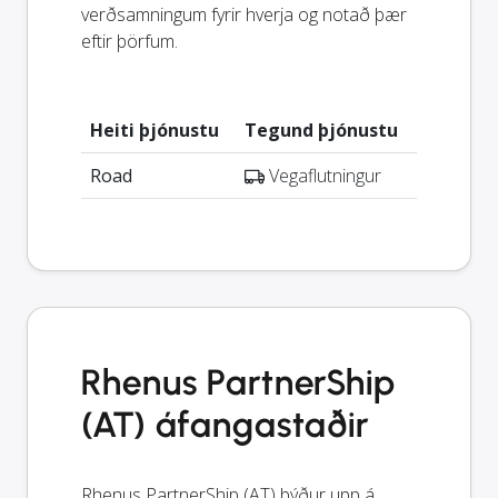
verðsamningum fyrir hverja og notað þær
eftir þörfum.
Heiti þjónustu
Tegund þjónustu
Road
Vegaflutningur
Rhenus PartnerShip
(AT) áfangastaðir
Rhenus PartnerShip (AT) býður upp á