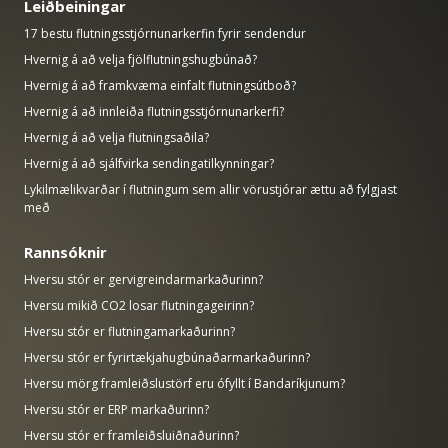
Leiðbeiningar
17 bestu flutningsstjórnunarkerfin fyrir sendendur
Hvernig á að velja fjölflutningshugbúnað?
Hvernig á að framkvæma einfalt flutningsútboð?
Hvernig á að innleiða flutningsstjórnunarkerfi?
Hvernig á að velja flutningsaðila?
Hvernig á að sjálfvirka sendingatilkynningar?
Lykilmælikvarðar í flutningum sem allir vörustjórar ættu að fylgjast
með
Rannsóknir
Hversu stór er gervigreindarmarkaðurinn?
Hversu mikið CO2 losar flutningageirinn?
Hversu stór er flutningamarkaðurinn?
Hversu stór er fyrirtækjahugbúnaðarmarkaðurinn?
Hversu mörg framleiðslustörf eru ófyllt í Bandaríkjunum?
Hversu stór er ERP markaðurinn?
Hversu stór er framleiðsluiðnaðurinn?