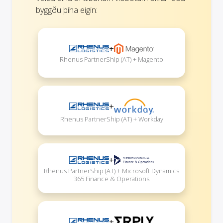
byggðu þína eigin:
+
Rhenus PartnerShip (AT) + Magento
+
Rhenus PartnerShip (AT) + Workday
+
Rhenus PartnerShip (AT) + Microsoft Dynamics
365 Finance & Operations
+