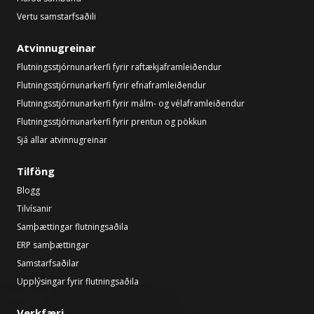
Vertu samstarfsaðili
Atvinnugreinar
Flutningsstjórnunarkerfi fyrir raftækjaframleiðendur
Flutningsstjórnunarkerfi fyrir efnaframleiðendur
Flutningsstjórnunarkerfi fyrir málm- og vélaframleiðendur
Flutningsstjórnunarkerfi fyrir prentun og pökkun
Sjá allar atvinnugreinar
Tilföng
Blogg
Tilvísanir
Samþættingar flutningsaðila
ERP samþættingar
Samstarfsaðilar
Upplýsingar fyrir flutningsaðila
Verkfæri