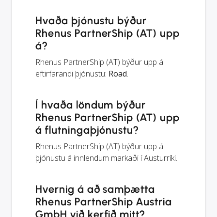
Hvaða þjónustu býður
Rhenus PartnerShip (AT) upp
á?
Rhenus PartnerShip (AT) býður upp á
eftirfarandi þjónustu:
Road
.
Í hvaða löndum býður
Rhenus PartnerShip (AT) upp
á flutningaþjónustu?
Rhenus PartnerShip (AT) býður upp á
þjónustu á innlendum markaði í Austurríki.
Hvernig á að samþætta
Rhenus PartnerShip Austria
GmbH við kerfið mitt?