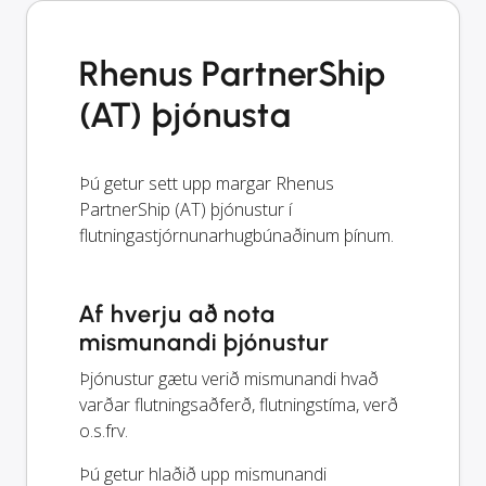
Rhenus PartnerShip
(AT) þjónusta
Þú getur sett upp margar Rhenus
PartnerShip (AT) þjónustur í
flutningastjórnunarhugbúnaðinum þínum.
Af hverju að nota
mismunandi þjónustur
Þjónustur gætu verið mismunandi hvað
varðar flutningsaðferð, flutningstíma, verð
o.s.frv.
Þú getur hlaðið upp mismunandi