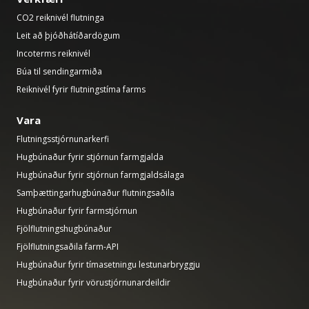
CO2 reiknivél flutninga
Leit að þjóðhátíðardögum
Incoterms reiknivél
Búa til sendingarmiða
Reiknivél fyrir flutningstíma farms
Vara
Flutningsstjórnunarkerfi
Hugbúnaður fyrir stjórnun farmgjalda
Hugbúnaður fyrir stjórnun farmgjaldsálaga
Samþættingarhugbúnaður flutningsaðila
Hugbúnaður fyrir farmstjórnun
Fjölflutningshugbúnaður
Fjölflutningsaðila farm-API
Hugbúnaður fyrir tímasetningu lestunarbryggju
Hugbúnaður fyrir vörustjórnunardeildir