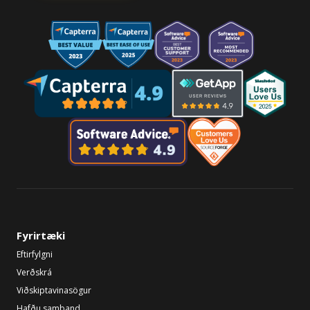
Fyrirtæki
Eftirfylgni
Verðskrá
Viðskiptavinasögur
Hafðu samband