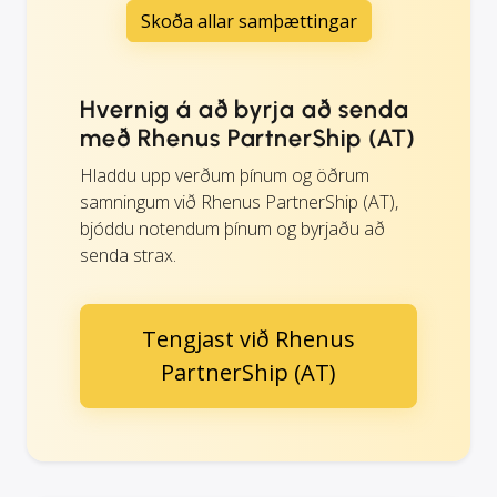
Skoða allar samþættingar
Hvernig á að byrja að senda
með Rhenus PartnerShip (AT)
Hladdu upp verðum þínum og öðrum
samningum við Rhenus PartnerShip (AT),
bjóddu notendum þínum og byrjaðu að
senda strax.
Tengjast við Rhenus
PartnerShip (AT)