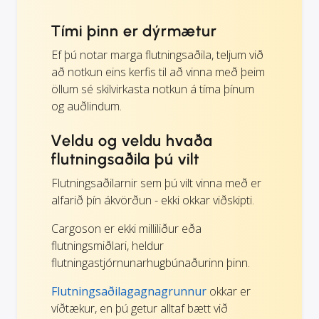
Tími þinn er dýrmætur
Ef þú notar marga flutningsaðila, teljum við
að notkun eins kerfis til að vinna með þeim
öllum sé skilvirkasta notkun á tíma þínum
og auðlindum.
Veldu og veldu hvaða
flutningsaðila þú vilt
Flutningsaðilarnir sem þú vilt vinna með er
alfarið þín ákvörðun - ekki okkar viðskipti.
Cargoson er ekki milliliður eða
flutningsmiðlari, heldur
flutningastjórnunarhugbúnaðurinn þinn.
Flutningsaðilagagnagrunnur
okkar er
víðtækur, en þú getur alltaf bætt við