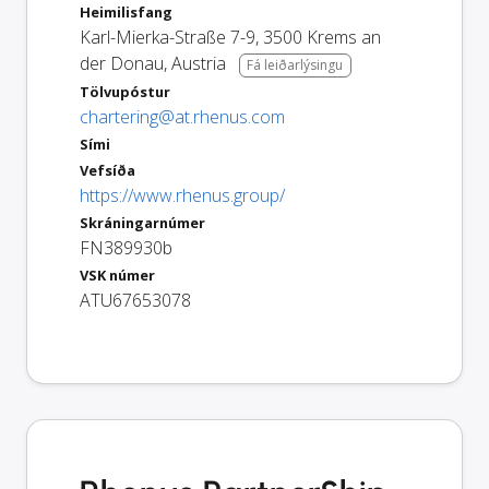
Heimilisfang
Karl-Mierka-Straße 7-9
,
3500
Krems an
der Donau
,
Austria
Fá leiðarlýsingu
Tölvupóstur
chartering@at.rhenus.com
Sími
Vefsíða
https://www.rhenus.group/
Skráningarnúmer
FN389930b
VSK númer
ATU67653078