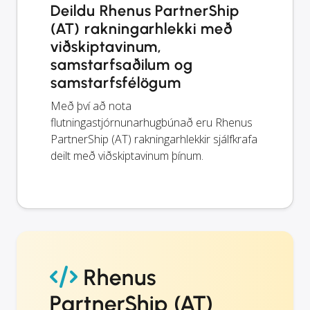
Deildu Rhenus PartnerShip
(AT) rakningarhlekki með
viðskiptavinum,
samstarfsaðilum og
samstarfsfélögum
Með því að nota
flutningastjórnunarhugbúnað eru Rhenus
PartnerShip (AT) rakningarhlekkir sjálfkrafa
deilt með viðskiptavinum þínum.
Rhenus
PartnerShip (AT)