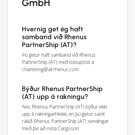
GmbH
Hvernig get ég haft
samband við Rhenus
PartnerShip (AT)?
Þú getur haft samband við Rhenus
PartnerShip (AT) með tölvupósti á
chartering@at.rhenus.com
.
Býður Rhenus PartnerShip
(AT) upp á rakningu?
Nei, Rhenus PartnerShip (AT) býður ekki
upp á rakningarhlekki, en þú getur samt
rakið Rhenus PartnerShip (AT) sendingar
með því að nota Cargoson.