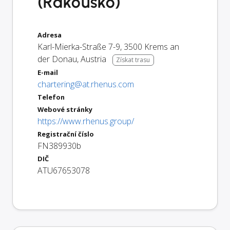
(Rakousko)
Adresa
Karl-Mierka-Straße 7-9
,
3500
Krems an
der Donau
,
Austria
Získat trasu
E-mail
chartering@at.rhenus.com
Telefon
Webové stránky
https://www.rhenus.group/
Registrační číslo
FN389930b
DIČ
ATU67653078