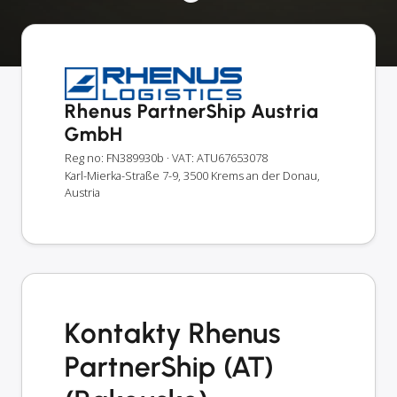
Rhenus PartnerShip Austria
GmbH
Reg no: FN389930b
· VAT: ATU67653078
Karl-Mierka-Straße 7-9, 3500 Krems an der Donau,
Austria
Kontakty Rhenus
PartnerShip (AT)