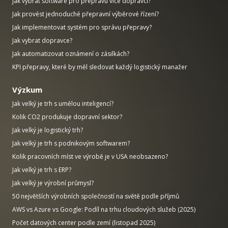
Jak vybrat software pro přepravu více dopravci?
Jak provést jednoduché přepravní výběrové řízení?
Jak implementovat systém pro správu přepravy?
Jak vybrat dopravce?
Jak automatizovat oznámení o zásilkách?
KPI přepravy, které by měl sledovat každý logistický manažer
Výzkum
Jak velký je trh s umělou inteligencí?
Kolik CO2 produkuje dopravní sektor?
Jak velký je logistický trh?
Jak velký je trh s podnikovým softwarem?
Kolik pracovních míst ve výrobě je v USA neobsazeno?
Jak velký je trh s ERP?
Jak velký je výrobní průmysl?
50 největších výrobních společností na světě podle příjmů
AWS vs Azure vs Google: Podíl na trhu cloudových služeb (2025)
Počet datových center podle zemí (listopad 2025)