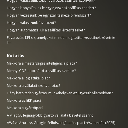
Hogyan válasszunk több fuvarozós szállítási szoftvert?
Hogyan bonyolítsunk le egy egyszerű szállítási tendert?
Hogyan vezessünk be egy szállításkezelő rendszert?
Hogyan válasszunk fuvarozót?
Hogyan automatizáljuk a szállítási értesítéseket?
Fuvarozási KPI-ok, amelyeket minden logisztikai vezetőnek követnie
kell
Kutatás
Mekkora a mesterséges intelligencia piaca?
Mennyi CO2-t bocsát ki a szállítási szektor?
Mekkora a logisztikai piac?
Mekkora a vállalati szoftver piac?
Hány betöltetlen gyártási munkahely van az Egyesült Államokban?
Mekkora az ERP piac?
Mekkora a gyártóipar?
A világ 50 legnagyobb gyártó vállalata bevétel szerint
AWS vs Azure vs Google: Felhőszolgáltatási piaci részesedés (2025)