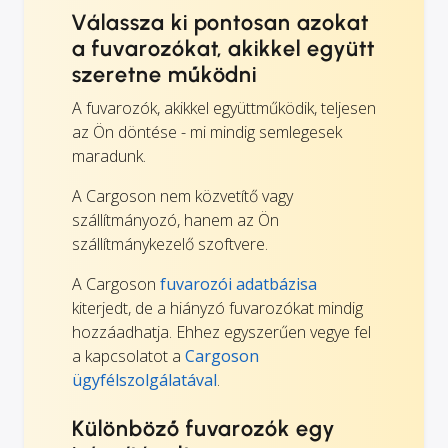
Válassza ki pontosan azokat
a fuvarozókat, akikkel együtt
szeretne működni
A fuvarozók, akikkel együttműködik, teljesen
az Ön döntése - mi mindig semlegesek
maradunk.
A Cargoson nem közvetítő vagy
szállítmányozó, hanem az Ön
szállítmánykezelő szoftvere.
A Cargoson
fuvarozói adatbázisa
kiterjedt, de a hiányzó fuvarozókat mindig
hozzáadhatja. Ehhez egyszerűen vegye fel
a kapcsolatot a
Cargoson
ügyfélszolgálatával
.
Különböző fuvarozók egy