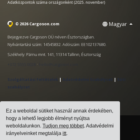
Adatközpontok száma országonként (2025. november)
Magyar
© 2026 Cargoson.com
Bejegyezve Cargoson OÜ néven Észtországban.
Nyilvántartási szám: 14545832. Adószám: EE102137680.
Székhely: Pärnu mnt. 141, 11314 Tallinn, Észtország
·
+372 5555 0028
hello@cargoson.com
Szolgáltatási Feltételek
|
Adatvédelmi Szabályzat
|
Süti
szabályzat
Ez a weboldal sütiket használ annak érdekében,
hogy a lehető legjobb élményt nyújtsa
weboldalunkon.
Tudjon meg többet
. Adatvédelmi
irányelveinket megtalálja
itt
.