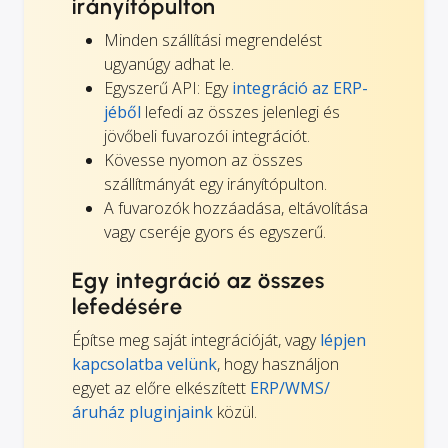
irányítópulton
Minden szállítási megrendelést
ugyanúgy adhat le.
Egyszerű API: Egy
integráció az ERP-
jéből
lefedi az összes jelenlegi és
jövőbeli fuvarozói integrációt.
Kövesse nyomon az összes
szállítmányát egy irányítópulton.
A fuvarozók hozzáadása, eltávolítása
vagy cseréje gyors és egyszerű.
Egy integráció az összes
lefedésére
Építse meg saját integrációját, vagy
lépjen
kapcsolatba velünk
, hogy használjon
egyet az előre elkészített
ERP/WMS/
áruház pluginjaink
közül.