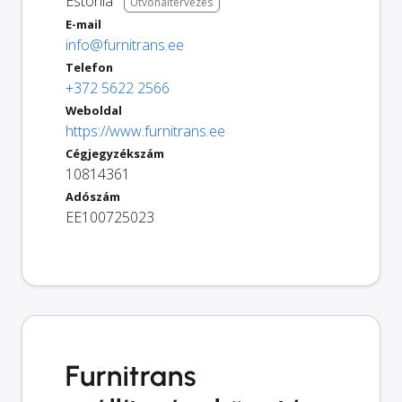
Estonia
Útvonaltervezés
E-mail
info@furnitrans.ee
Telefon
+372 5622 2566
Weboldal
https://www.furnitrans.ee
Cégjegyzékszám
10814361
Adószám
EE100725023
Furnitrans