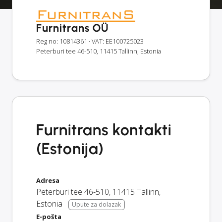
Furnitrans OÜ
Reg no: 10814361
· VAT: EE100725023
Peterburi tee 46-510, 11415 Tallinn, Estonia
Furnitrans kontakti
(Estonija)
Adresa
Peterburi tee 46-510
,
11415
Tallinn
,
Estonia
Upute za dolazak
E-pošta