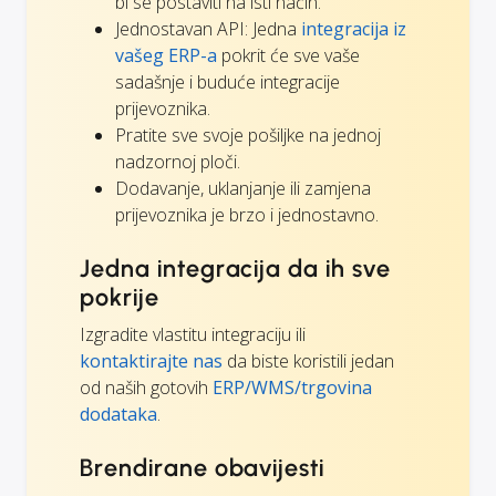
bi se postaviti na isti način.
Jednostavan API: Jedna
integracija iz
vašeg ERP-a
pokrit će sve vaše
sadašnje i buduće integracije
prijevoznika.
Pratite sve svoje pošiljke na jednoj
nadzornoj ploči.
Dodavanje, uklanjanje ili zamjena
prijevoznika je brzo i jednostavno.
Jedna integracija da ih sve
pokrije
Izgradite vlastitu integraciju ili
kontaktirajte nas
da biste koristili jedan
od naših gotovih
ERP/WMS/trgovina
dodataka
.
Brendirane obavijesti