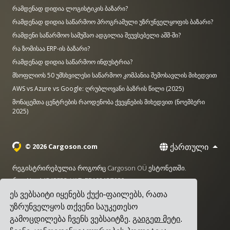
რამდენად დიდია ლოგისტიკის ბაზარი?
რამდენად დიდია საწარმოო პროგრამული უზრუნველყოფის ბაზარი?
რამდენი საწარმოო სამუშაო ადგილია შეუვსებელი აშშ-ში?
რა ზომისაა ERP-ის ბაზარი?
რამდენად დიდია საწარმოო ინდუსტრია?
მსოფლიოს 50 უმსხვილესი საწარმოო კომპანია შემოსავლის მიხედვით
AWS vs Azure vs Google: ღრუბლოვანი ბაზრის წილი (2025)
მონაცემთა ცენტრების რაოდენობა ქვეყნების მიხედვით (ნოემბერი
2025)
ქართული
© 2026 Cargoson.com
რეგისტრირებულია როგორც Cargoson OÜ ესტონეთში.
რეგ No: 14545832. VAT: EE102137680.
ეს ვებსაიტი იყენებს ქუქი-ფაილებს, რათა
სათაო ოფისი: Pärnu mnt. 141, 11314 ტალინი, ესტონეთი
უზრუნველყოს თქვენი საუკეთესო
·
+372 5555 0028
hello@cargoson.com
გამოცდილება ჩვენს ვებსაიტზე.
გაიგეთ მეტი
.