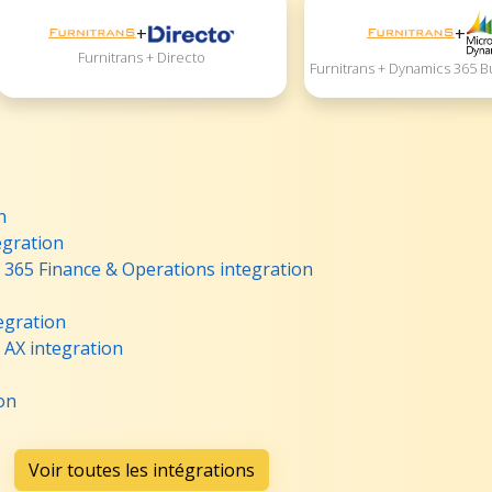
+
+
Furnitrans + Directo
Furnitrans + Dynamics 365 B
n
egration
 365 Finance & Operations integration
egration
 AX integration
on
Voir toutes les intégrations