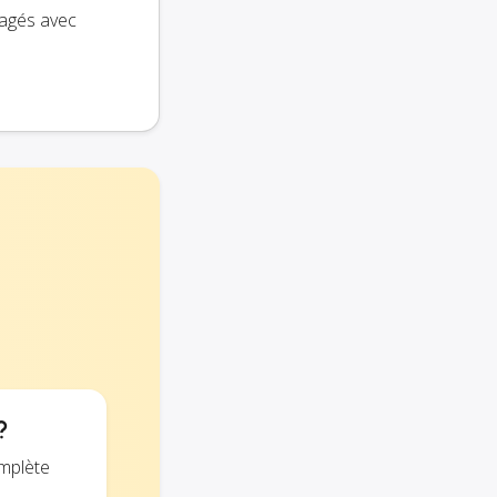
tagés avec
?
omplète