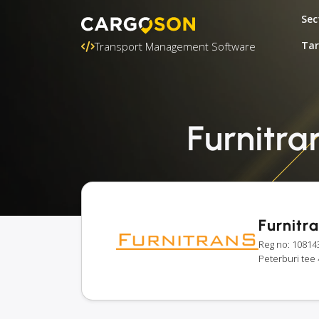
Sec
Tar
Transport Management Software
Furnitran
Furnitr
Reg no: 10814
Peterburi tee 