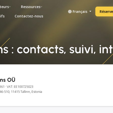
teurs
Ressources
Français
Réserve
ifs
Contactez-nous
s : contacts, suivi, i
ans OÜ
361
· VAT: EE100725023
46-510, 11415 Tallinn, Estonia