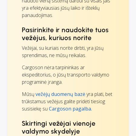
naudoti vieną sistemą darbui su visais jais
yra efektyviausias jūsų laiko ir išteklių
panaudojimas.
Pasirinkite ir naudokite tuos
vežėjus, kuriuos norite
Vežėjai, su kuriais norite dirbti, yra jūsų
sprendimas, ne mūsų reikalas.
Cargoson nėra tarpininkas ar
ekspeditorius, o jūsų transporto valdymo
programinė įranga.
Mūsų
vežėjų duomenų bazė
yra plati, bet
trūkstamus vežėjus galite pridėti tiesiog
susisiekę su
Cargoson pagalba.
Skirtingi vežėjai vienoje
valdymo skydelyje