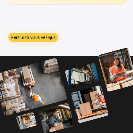
Peržiūrėti visus vežėjus