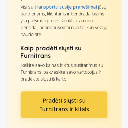
Visi
su transportu susiję pranešimai
jūsų
partneriams, klientams ir bendradarbiams
yra pažymėti prekės ženklu ir atrodo
vienodai, nepriklausomai nuo to, kurį vežėją
naudojate.
Kaip pradėti siųsti su
Furnitrans
Įkelkite savo kainas ir kitus susitarimus su
Furnitrans, pakvieskite savo vartotojus ir
pradėkite siųsti iš karto.
Pradėti siųsti su
Furnitrans ir kitais