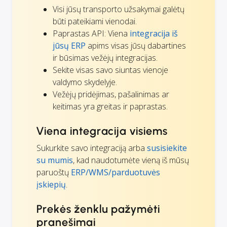
Visi jūsų transporto užsakymai galėtų
būti pateikiami vienodai.
Paprastas API: Viena
integracija iš
jūsų ERP
apims visas jūsų dabartines
ir būsimas vežėjų integracijas.
Sekite visas savo siuntas vienoje
valdymo skydelyje.
Vežėjų pridėjimas, pašalinimas ar
keitimas yra greitas ir paprastas.
Viena integracija visiems
Sukurkite savo integraciją arba
susisiekite
su mumis
, kad naudotumėte vieną iš mūsų
paruoštų
ERP/WMS/parduotuvės
įskiepių
.
Prekės ženklu pažymėti
pranešimai