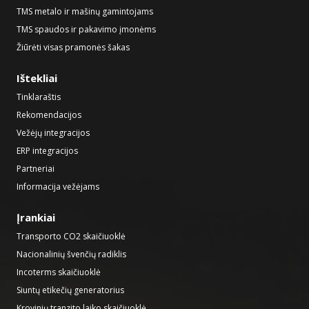
TMS metalo ir mašinų gamintojams
TMS spaudos ir pakavimo įmonėms
Žiūrėti visas pramonės šakas
Ištekliai
Tinklaraštis
Rekomendacijos
Vežėjų integracijos
ERP integracijos
Partneriai
Informacija vežėjams
Įrankiai
Transporto CO2 skaičiuoklė
Nacionalinių švenčių radiklis
Incoterms skaičiuoklė
Siuntų etikečių generatorius
Krovinių tranzito laiko skaičiuoklė