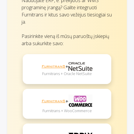
Naudojate ERP, e. prekybos ar WMS
programinę įrangą? Galite integruoti
Furnitrans ir kitus savo vežėjus tiesiogiai su
ja.
Pasirinkite vieną iš mūsų paruoštų įskiepių
arba sukurkite savo:
+
Furnitrans + Oracle NetSuite
+
Furnitrans + WooCommerce