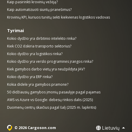
Kaip pasirinkti krovinių vežėją?
Kaip automatizuoti siuntų pranešimus?
Krovinių KPI, kuriuos turėtų sekti kiekvienas logistikos vadovas
Tyrimai
Kokio dydžio yra dirbtinio intelekto rinka?
Kiek CO2 išskiria transporto sektorius?
Kokio dydžio yra logistikos rinka?
Kokio dydžio yra verslo programinės įrangos rinka?
Kiek gamybos darbo vietų yra neužpildyta JAV?
Kokio dydžio yra ERP rinka?
Kokia didelė yra gamybos pramonė?
50 didžiausių gamybos įmonių pasaulyje pagal pajamas
AWS vs Azure vs Google: debesų rinkos dalis (2025)
Duomenų centrų skaičius pagal šalį (2025 m. lapkritis)
Lietuvių
© 2026 Cargoson.com