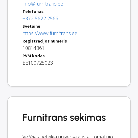
info@furnitrans.ee
Telefonas
+372 5622 2566
Svetainė
https://www.furnitrans.ee
Registracijos numeris
10814361
PVM kodas
EE100725023
Furnitrans sekimas
Vežėjas neteikia universalaus automatinio