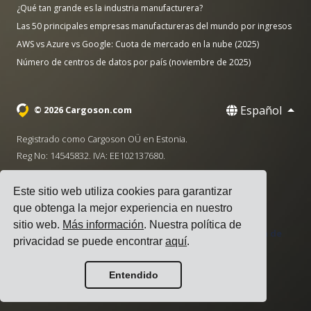
¿Qué tan grande es la industria manufacturera?
Las 50 principales empresas manufactureras del mundo por ingresos
AWS vs Azure vs Google: Cuota de mercado en la nube (2025)
Número de centros de datos por país (noviembre de 2025)
Español
© 2026 Cargoson.com
Registrado como Cargoson OÜ en Estonia.
Reg No: 14545832. IVA: EE102137680.
Sede: Pärnu mnt. 141, 11314 Tallinn, Estonia
Este sitio web utiliza cookies para garantizar
·
+372 5555 0028
hello@cargoson.com
que obtenga la mejor experiencia en nuestro
sitio web.
Más información
. Nuestra política de
Términos de Servicio
|
Política de Privacidad
|
Política de
privacidad se puede encontrar
aquí
.
Cookies
Entendido