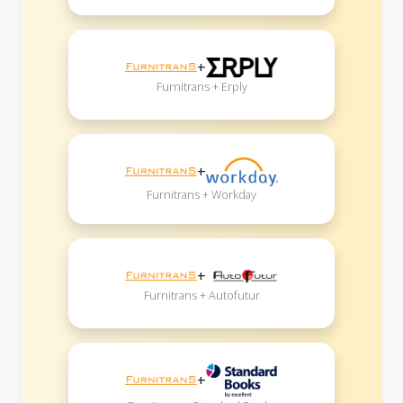
+
Furnitrans + Erply
+
Furnitrans + Workday
+
Furnitrans + Autofutur
+