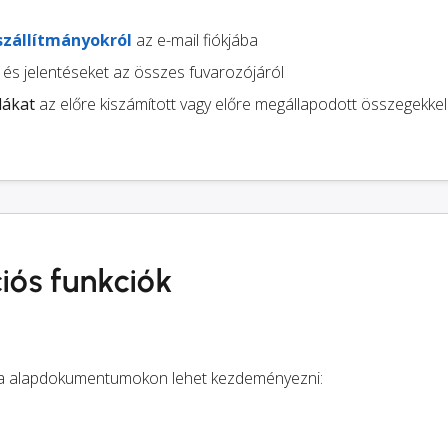
szállítmányokról
az e-mail fiókjába
és jelentéseket az összes fuvarozójáról
lákat
az előre kiszámított vagy előre megállapodott összegekkel
iós funkciók
Scala alapdokumentumokon lehet kezdeményezni: