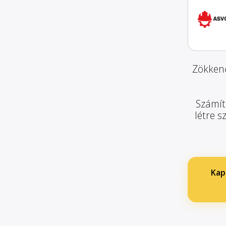
Zökkenő
Számít
létre s
Kapc