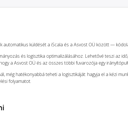
k automatikus küldését a iScala és a Asvost OÜ között — kódolá
mányozás és logisztika optimalizálásához. Lehetővé teszi az idő
 hogy a Asvost OÜ és az összes többi fuvarozója egy irányítópul
ál, még hatékonyabbá teheti a logisztikáját: hagyja el a kézi mun
elési folyamatot.
ni