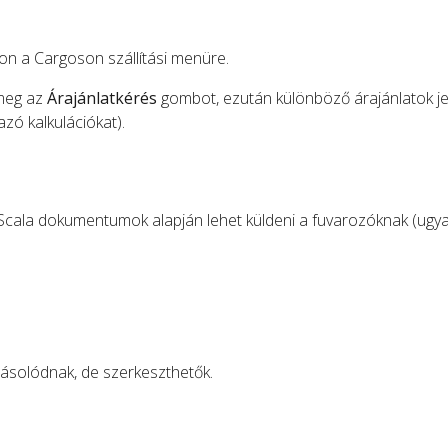
n a Cargoson szállítási menüre.
 meg az
Árajánlatkérés
gombot, ezután különböző árajánlatok j
zó kalkulációkat).
iScala dokumentumok alapján lehet küldeni a fuvarozóknak (ugy
ásolódnak, de szerkeszthetők.