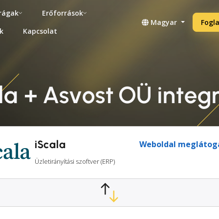
rágak
Erőforrások
Magyar
Fogla
k
Kapcsolat
la + Asvost OÜ integ
iScala
Weboldal meglátog
Üzletirányítási szoftver (ERP)