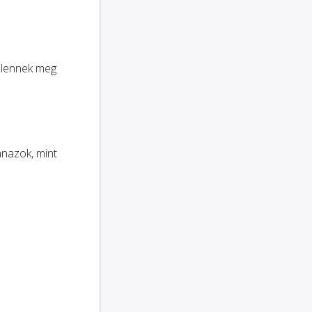
elennek meg
anazok, mint