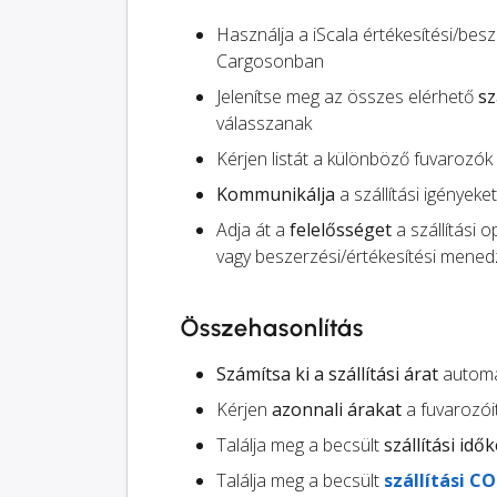
Használja a iScala értékesítési/bes
Cargosonban
Jelenítse meg az összes elérhető
sz
válasszanak
Kérjen listát a különböző fuvarozók
Kommunikálja
a szállítási igényeke
Adja át a
felelősséget
a szállítási 
vagy beszerzési/értékesítési menedz
Összehasonlítás
Számítsa ki a szállítási árat
automat
Kérjen
azonnali árakat
a fuvarozói
Találja meg a becsült
szállítási idők
Találja meg a becsült
szállítási C