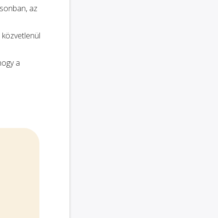
osonban, az
 közvetlenül
 hogy a