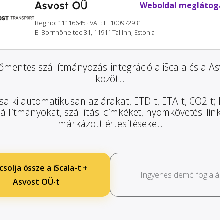
Asvost OÜ
Weboldal meglátog
Reg no: 11116645
· VAT: EE100972931
E. Bornhöhe tee 31, 11911 Tallinn, Estonia
mentes szállítmányozási integráció a iScala és a A
között.
sa ki automatikusan az árakat, ETD-t, ETA-t, CO2-t;
zállítmányokat, szállítási címkéket, nyomkövetési lin
márkázott értesítéseket.
solja össze a iScala-t +
Ingyenes demó foglalá
Asvost OÜ-t