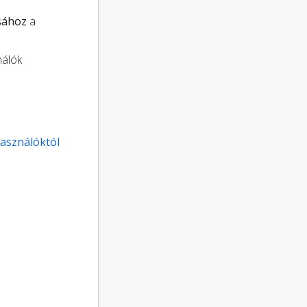
sához
a
nálók
használóktól