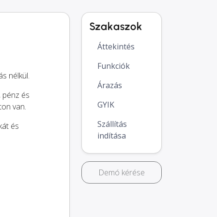
Szakaszok
Áttekintés
Funkciók
s nélkül.
Árazás
, pénz és
GYIK
ton van.
Szállítás
kát és
indítása
Demó kérése