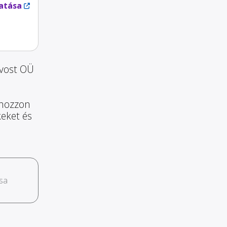
atása
svost OÜ
 hozzon
keket és
sa