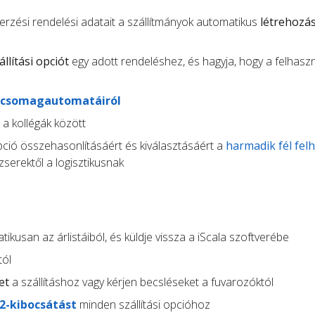
zerzési rendelési adatait a szállítmányok automatikus
létrehozá
állítási opciót
egy adott rendeléshez, és hagyja, hogy a felhasz
csomagautomatáiról
t a kollégák között
opció összehasonlításáért és kiválasztásáért a
harmadik fél fel
serektől a logisztikusnak
ikusan az árlistáiból, és küldje vissza a iScala szoftverébe
tól
et
a szállításhoz vagy kérjen becsléseket a fuvarozóktól
O2-kibocsátást
minden szállítási opcióhoz