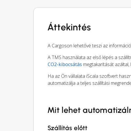
Áttekintés
A Cargoson lehetővé teszi az információ
A TMS használata az első lépés a szállít
CO2-kibocsátás
megtakarítását azáltal,
Ha az Ön vállalata iScala szoftvert haszn
automatizálja a teljes szállítási megrend
Mit lehet automatizál
Szállítás előtt