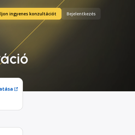
ljon ingyenes konzultációt
Bejelentkezés
ráció
atása