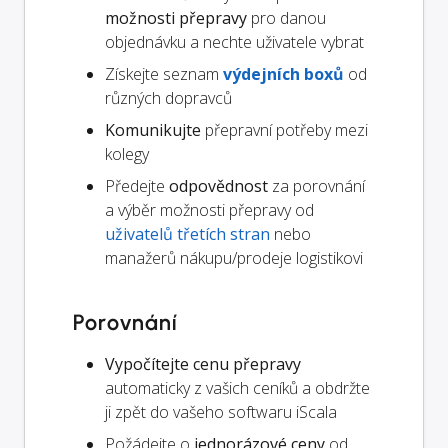
možnosti přepravy
pro danou
objednávku a nechte uživatele vybrat
Získejte seznam
výdejních boxů
od
různých dopravců
Komunikujte
přepravní potřeby mezi
kolegy
Předejte
odpovědnost
za porovnání
a výběr možnosti přepravy od
uživatelů třetích stran
nebo
manažerů nákupu/prodeje logistikovi
Porovnání
Vypočítejte cenu přepravy
automaticky z vašich ceníků a obdržte
ji zpět do vašeho softwaru iScala
Požádejte o
jednorázové ceny
od