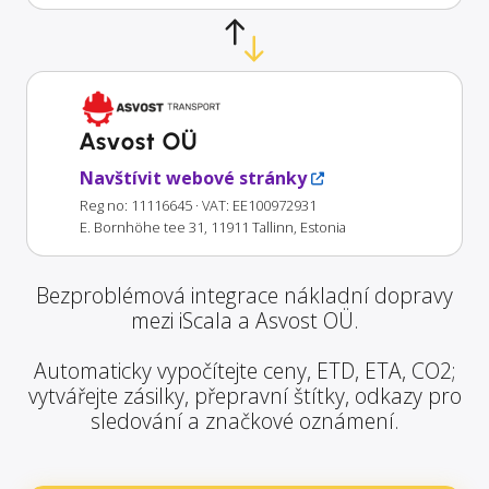
Asvost OÜ
Navštívit webové stránky
Reg no: 11116645
· VAT: EE100972931
E. Bornhöhe tee 31, 11911 Tallinn, Estonia
Bezproblémová integrace nákladní dopravy
mezi iScala a Asvost OÜ.
Automaticky vypočítejte ceny, ETD, ETA, CO2;
vytvářejte zásilky, přepravní štítky, odkazy pro
sledování a značkové oznámení.