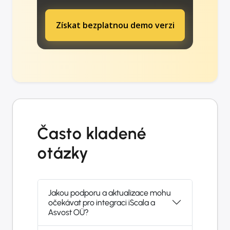
Získat bezplatnou demo verzi
Často kladené
otázky
Jakou podporu a aktualizace mohu
očekávat pro integraci iScala a
Asvost OÜ?