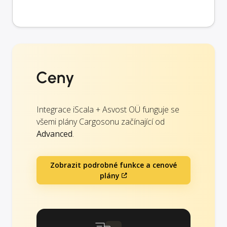
Ceny
Integrace iScala + Asvost OÜ funguje se
všemi plány Cargosonu začínající od
Advanced
.
Zobrazit podrobné funkce a cenové
plány