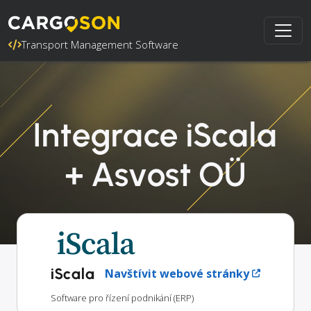
Transport Management Software
Integrace iScala
+ Asvost OÜ
iScala
Navštívit webové stránky
Software pro řízení podnikání (ERP)