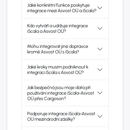
Jaké konkrétní funkce poskytuje
integrace mezi Asvost OÜ a iScala?
Kdo vytváří a udržuje integrace
iScala a Asvost OÜ?
Mohu integrovat jiné dopravce
kromě Asvost OÜ s iScala?
Jaké kroky musím podniknout k
integraci iScala s Asvost OÜ?
Jak bezpečná jsou moje data při
používání integrace iScala-Asvost
OÜ přes Cargoson?
Podporuje integrace iScala-Asvost
OÜ mezinárodní zásilky?