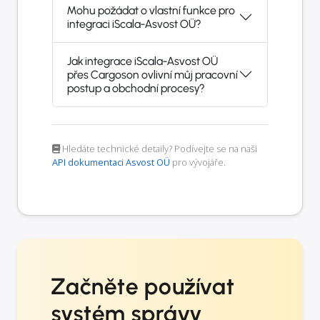
Mohu požádat o vlastní funkce pro
integraci iScala-Asvost OÜ?
Jak integrace iScala-Asvost OÜ
přes Cargoson ovlivní můj pracovní
postup a obchodní procesy?
Hledáte technické detaily? Podívejte se na naši
API dokumentaci Asvost OÜ
pro vývojáře.
Začněte používat
systém správy