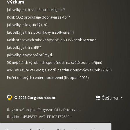
Výzkum
Jak velký je trh s umělou inteligencí?
Kolik CO2 produkuje dopravní sektor?
Jak velký je logistický trh?
Jak velký je trh s podnikovým softwarem?
Kolik pracovních míst ve výrobě je v USA neobsazeno?
Jak velký je trh s ERP?
Jak velký je výrobní průmysl?
50 největších výrobních společností na světě podle příjmů
AWS vs Azure vs Google: Podíl na trhu cloudových služeb (2025)
Počet datových center podle zemí (listopad 2025)
Čeština
© 2026 Cargoson.com
Registrováno jako Cargoson OÜ v Estonsku.
Reg No: 14545832. VAT: EE102137680.
Sídlo: Pärnu mnt. 141, 11314 Tallinn, Estonsko