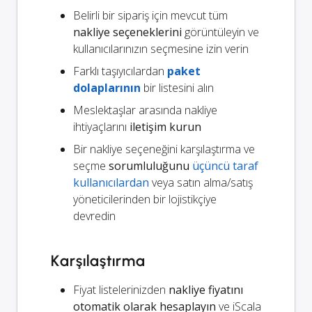
Belirli bir sipariş için mevcut tüm
nakliye seçeneklerini
görüntüleyin ve
kullanıcılarınızın seçmesine izin verin
Farklı taşıyıcılardan
paket
dolaplarının
bir listesini alın
Meslektaşlar arasında nakliye
ihtiyaçlarını
iletişim kurun
Bir nakliye seçeneğini karşılaştırma ve
seçme
sorumluluğunu
üçüncü taraf
kullanıcılardan
veya satın alma/satış
yöneticilerinden bir lojistikçiye
devredin
Karşılaştırma
Fiyat listelerinizden
nakliye fiyatını
otomatik olarak hesaplayın
ve iScala