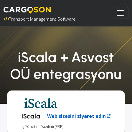
Transport Management Software
iScala + Asvost
OÜ entegrasyonu
iScala
Web sitesini ziyaret edin
İş Yönetimi Yazılımı (ERP)