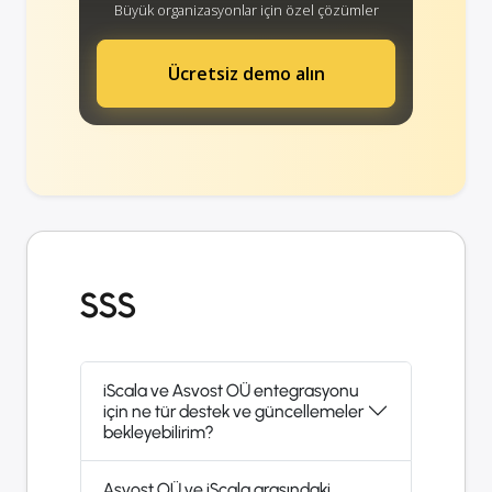
Büyük organizasyonlar için özel çözümler
Ücretsiz demo alın
SSS
iScala ve Asvost OÜ entegrasyonu
için ne tür destek ve güncellemeler
bekleyebilirim?
Asvost OÜ ve iScala arasındaki