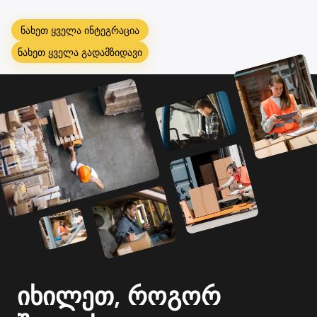
ნახეთ ყველა ინტეგრაცია
ნახეთ ყველა გადამზიდავი
იხილეთ, როგორ