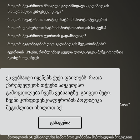
როგორ შევარჩიოთ მრავალი გადამზიდავის გადაზიდვის
პროგრამული უზრუნველყოფა?
როგორ ჩავატაროთ მარტივი სატრანსპორტო ტენდერი?
როგორ დავნერგოთ სატრანსპორტო მართვის სისტემა?
როგორ შევარჩიოთ ტვირთის გადამზიდავი?
როგორ ავტომატიზირდეთ გადაზიდვის შეტყობინებები?
ტვირთის KPI-ები, რომლებსაც ყველა ლოგისტიკის მენეჯერი უნდა
აკონტროლებდეს
კვლევა
ეს ვებსაიტი იყენებს ქუქი-ფაილებს, რათა
რამდენად დიდია AI ბაზარი?
უზრუნველყოს თქვენი საუკეთესო
რამდენ CO2-ს გამოყოფს სატრანსპორტო სექტორი?
გამოცდილება ჩვენს ვებსაიტზე.
გაიგეთ მეტი
.
რამდენად დიდია ლოგისტიკის ბაზარი?
ჩვენი კონფიდენციალურობის პოლიტიკა
რამდენად დიდია საწარმოო პროგრამული უზრუნველყოფის ბაზარი?
შეგიძლიათ იხილოთ
აქ
.
რამდენი საწარმოო სამუშაო ადგილია შეუვსებელი აშშ-ში?
რა ზომისაა ERP-ის ბაზარი?
გასაგებია
რამდენად დიდია საწარმოო ინდუსტრია?
მსოფლიოს 50 უმსხვილესი საწარმოო კომპანია შემოსავლის მიხედვით