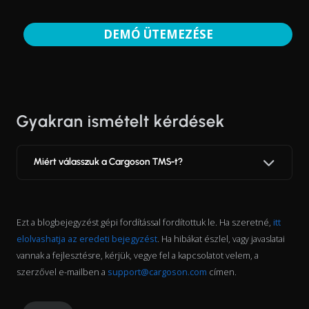
DEMÓ ÜTEMEZÉSE
Gyakran ismételt kérdések
Miért válasszuk a Cargoson TMS-t?
Ezt a blogbejegyzést gépi fordítással fordítottuk le. Ha szeretné,
itt
elolvashatja az eredeti bejegyzést
. Ha hibákat észlel, vagy javaslatai
vannak a fejlesztésre, kérjük, vegye fel a kapcsolatot velem, a
szerzővel e-mailben a
support@cargoson.com
címen.