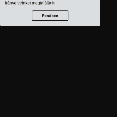
irányelveinket megtalálja
itt
.
Rendben
Blog kezdőlap