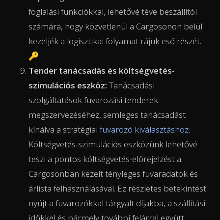
foglalási funkciókkal, lehetővé téve beszállítói
számára, hogy közvetlenül a Cargosonon belül
kezeljék a logisztikai folyamat rájuk eső részét.
🔑
Tender tanácsadás és költségvetés-
szimulációs eszköz:
Tanácsadási
szolgáltatások fuvarozási tenderek
megszervezéséhez, semleges tanácsadást
kínálva a stratégiai
fuvarozó kiválasztáshoz
.
Költségvetés-szimulációs eszközünk lehetővé
teszi a pontos költségvetés-előrejelzést a
Cargosonban kezelt tényleges fuvaradatok és
árlista felhasználásával. Ez részletes betekintést
nyújt a fuvarozókkal tárgyalt díjakba, a szállítási
időkkel és bármely további felárral együtt,