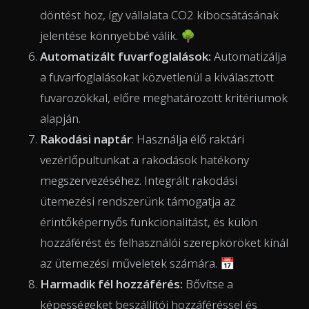
döntést hoz, így vállalata CO2 kibocsátásának
jelentése könnyebbé válik. 🌳
Automatizált fuvarfoglalások:
Automatizálja
a fuvarfoglalásokat közvetlenül a kiválasztott
fuvarozókkal, előre meghatározott kritériumok
alapján.
Rakodási naptár
: Használja élő raktári
vezérlőpultunkat a rakodások hatékony
megszervezéséhez. Integrált rakodási
ütemezési rendszerünk támogatja az
érintőképernyős funkcionalitást, és külön
hozzáférést és felhasználói szerepköröket kínál
az ütemezési műveletek számára. 📅
Harmadik fél hozzáférés:
Bővítse a
képességeket beszállítói hozzáféréssel és