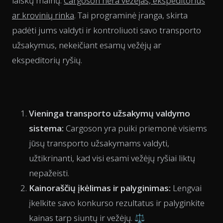
laiškų mainų.
Cargoson nėra vežėjas, ekspeditorius
ar krovinių rinka
. Tai programinė įranga, skirta
padėti jums valdyti ir kontroliuoti savo transporto
užsakymus, nekeičiant esamų vežėjų ar
ekspeditorių ryšių.
Vieninga transporto užsakymų valdymo
sistema:
Cargoson yra puiki priemonė visiems
jūsų transporto užsakymams valdyti,
užtikrinanti, kad visi esami vežėjų ryšiai liktų
nepažeisti.
Kainoraščių įkėlimas ir palyginimas:
Lengvai
įkelkite savo konkurso rezultatus ir palyginkite
kainas tarp siuntų ir vežėjų. ⚖️