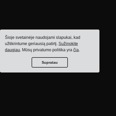
Šioje svetainėje naudojami slapukai, kad
užtikrintume geriausią patirtį.
Sužinokite
daugiau
. Mūsų privatumo politika yra
čia
.
Supratau
Tinklaraščio
pagrindinis puslapis