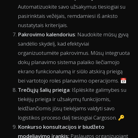
Automatizuokite savo užsakymus tiesiogiai su
pasirinktais vežėjais, remdamiesi iš anksto
nustatytais kriterijais.
Pakrovimo kalendorius
: Naudokite mūsų gyvą
sandėlio skydelį, kad efektyviai
organizuotumėte pakrovimus. Mūsų integruota
dokų planavimo sistema palaiko liečiamojo
ekrano funkcionalumą ir siūlo atskirą prieigą
bei vartotojo roles planavimo operacijoms. 📅
Trečiųjų šalių prieiga
: Išplėskite galimybes su
tiekėjų prieiga ir užsakymų funkcijomis,
leidžiančiomis jūsų tiekėjams valdyti savo
logistikos proceso dalį tiesiogiai Cargoson. 🔑
Konkurso konsultacijos ir biudžeto
modeliavimo įrankis:
Paslaugos organizuojant