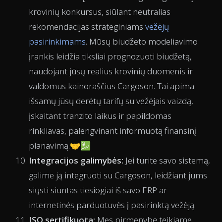
krovinių konkursus, siūlant neutralias
rekomendacijas strateginiams
vežėjų
pasirinkimams
. Mūsų biudžeto modeliavimo
įrankis leidžia tiksliai prognozuoti biudžetą,
naudojant jūsų realius krovinių duomenis ir
valdomus kainoraščius Cargoson. Tai apima
išsamų jūsų derėtų tarifų su vežėjais vaizdą,
įskaitant tranzito laikus ir papildomas
rinkliavas, palengvinant informuotą finansinį
planavimą.🤝💹
Integracijos galimybės:
Jei turite savo sistemą,
galime ją integruoti su Cargoson, leidžiant jums
siųsti siuntas tiesiogiai iš savo ERP ar
internetinės parduotuvės į pasirinktą vežėją.
ISO sertifikuota:
Mes pirmenybę teikiame