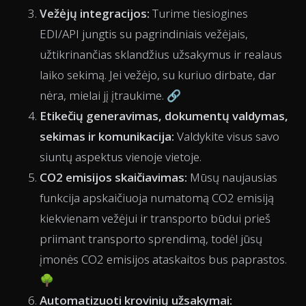
Vežėjų integracijos:
Turime tiesiogines
EDI/API jungtis su pagrindiniais vežėjais,
užtikrinančias sklandžius užsakymus ir realaus
laiko sekimą. Jei vežėjo, su kuriuo dirbate, dar
nėra, mielai jį įtraukime. 🔗
Etikečių generavimas, dokumentų valdymas,
sekimas ir komunikacija:
Valdykite visus savo
siuntų aspektus vienoje vietoje.
CO2 emisijos skaičiavimas:
Mūsų naujausias
funkcija apskaičiuoja numatomą CO2 emisiją
kiekvienam vežėjui ir transporto būdui prieš
priimant transporto sprendimą, todėl jūsų
įmonės CO2 emisijos ataskaitos bus paprastos.
🌳
Automatizuoti krovinių užsakymai: