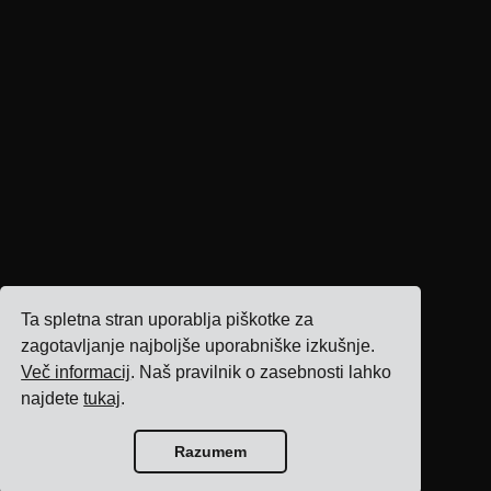
Ta spletna stran uporablja piškotke za
zagotavljanje najboljše uporabniške izkušnje.
Več informacij
. Naš pravilnik o zasebnosti lahko
najdete
tukaj
.
Razumem