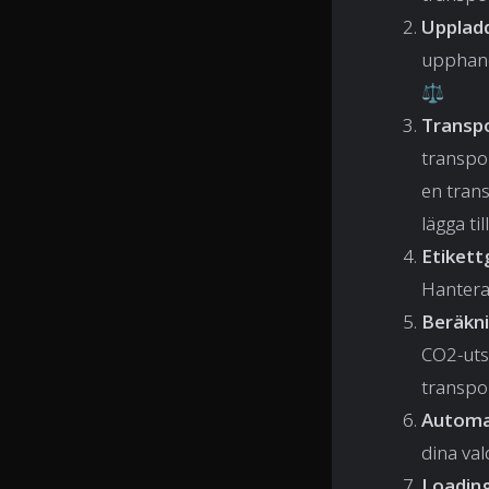
Uppladd
upphand
⚖️
Transpo
transpo
en trans
lägga ti
Etikett
Hantera 
Beräkni
CO2-utsl
transpor
Automa
dina val
Loadin