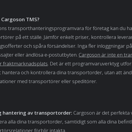
ja Cargoson TMS?
ns transporthanteringsprogramvara för företag kan du han
törer på ett ställe. Jämför enkelt priser, kontrollera levera
sofferter och spåra försändelser. Inga fler inloggningar på
sajter eller ändlösa e-postutbyten.
Cargoson är inte en tra
er fraktmarknadsplats
. Det är ett programvaruverktyg utfor
tt hantera och kontrollera dina transportorder, utan att änd
elationer med transportörer eller speditörer.
g hantering av transportorder:
Cargoson är det perfekta v
era alla dina transportorder, samtidigt som alla dina befint
törsrelationer förblir intakta.