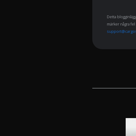
Detta blogginläg
märker några fel 
support@cargo