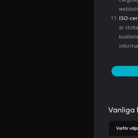
webbsho
ISO-cer
är stolt
kvalitet
informa
Vanliga 
Varför väl