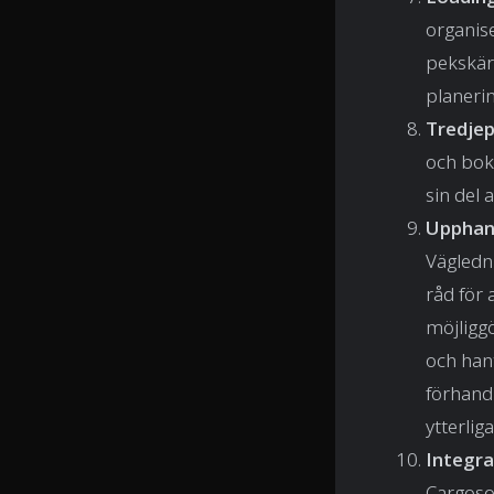
organise
pekskär
planeri
Tredje
och bokn
sin del 
Upphand
Vägledn
råd för 
möjligg
och hant
förhandl
ytterlig
Integra
Cargoson