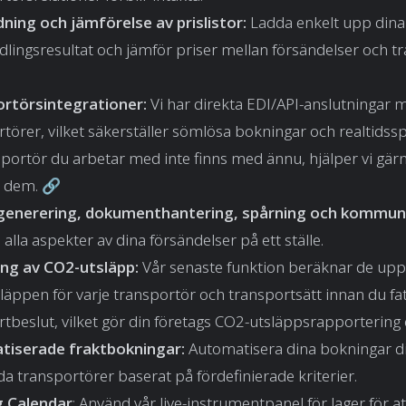
ning och jämförelse av prislistor:
Ladda enkelt upp dina
lingsresultat och jämför priser mellan försändelser och tr
rtörsintegrationer:
Vi har direkta EDI/API-anslutningar 
rtörer, vilket säkerställer sömlösa bokningar och realtids
portör du arbetar med inte finns med ännu, hjälper vi gärna 
ll dem. 🔗
generering, dokumenthantering, spårning och kommuni
alla aspekter av dina försändelser på ett ställe.
ng av CO2-utsläpp:
Vår senaste funktion beräknar de up
äppen för varje transportör och transportsätt innan du fat
tbeslut, vilket gör din företags CO2-utsläppsrapportering 
tiserade fraktbokningar:
Automatisera dina bokningar d
da transportörer baserat på fördefinierade kriterier.
g Calendar
: Använd vår live-instrumentpanel för lager för att