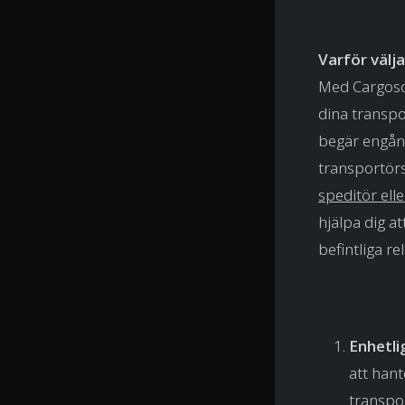
Varför väl
Med Cargoso
dina transpor
begär engång
transportörs
speditör ell
hjälpa dig a
befintliga r
Enhetli
att hant
transpor