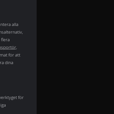
tera alla
nsalternativ,
 flera
nsportör,
mat för att
ra dina
erktyget för
liga