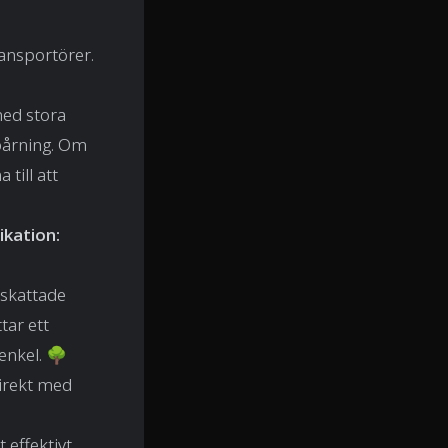
ansportörer.
med stora
spårning. Om
till att
kation:
pskattade
tar ett
enkel. 🌳
irekt med
 effektivt