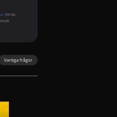
här
. Om du
post på
Vanliga frågor