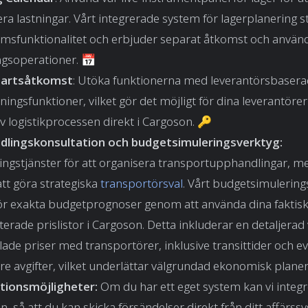
ra lastningar. Vårt integrerade system för lagerplanering s
msfunktionalitet och erbjuder separat åtkomst och använda
ngsoperationer. 📅
partsåtkomst
: Utöka funktionerna med leverantörsbaser
ingsfunktioner, vilket gör det möjligt för dina leverantörer
av logistikprocessen direkt i Cargoson. 🔑
lingskonsultation och budgetsimuleringsverktyg:
ingstjänster för att organisera transportupphandlingar, m
att göra strategiska
transportörsval
. Vårt budgetsimulering
ör exakta budgetprognoser genom att använda dina faktisk
erade prislistor i Cargoson. Detta inkluderar en detaljerad 
ade priser med transportörer, inklusive transittider och e
are avgifter, vilket underlättar välgrundad ekonomisk plan
tionsmöjligheter:
Om du har ett eget system kan vi integ
, så att du kan skicka försändelser direkt från ditt affärss