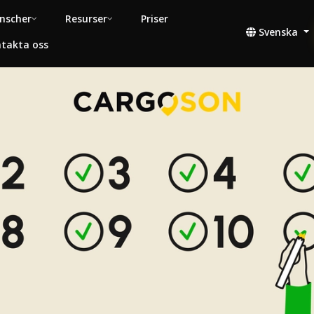
nscher
Resurser
Priser
Svenska
takta oss