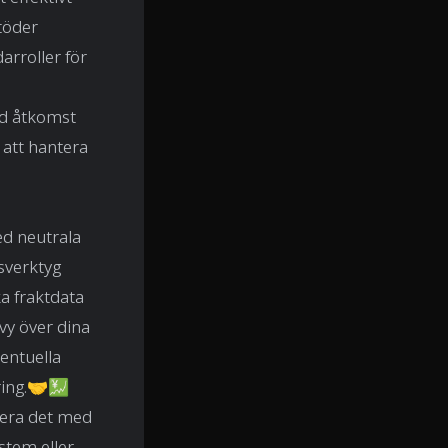
töder
rroller för
ad åtkomst
 att hantera
ed neutrala
sverktyg
a fraktdata
vy över dina
ventuella
ering.🤝💹
rera det med
ystem eller