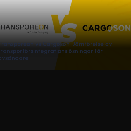
de
Hur ställer man in en transportör som favorit?