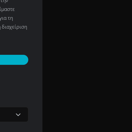
 την
είμαστε
για τη
η διαχείριση