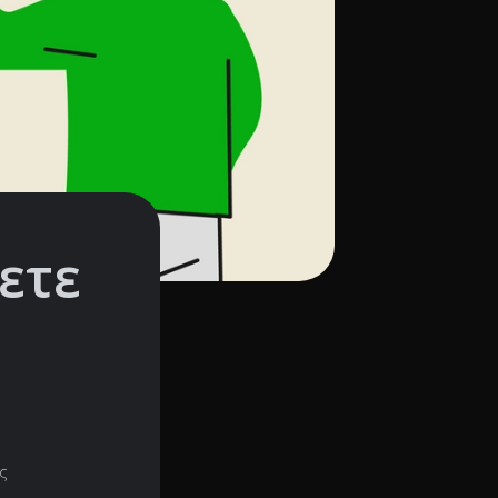
ξετε
ς