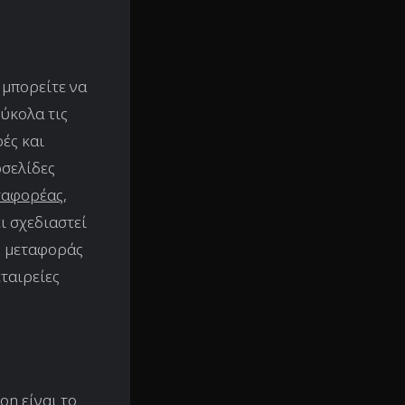
 μπορείτε να
εύκολα τις
ές και
οσελίδες
ταφορέας,
ει σχεδιαστεί
ες μεταφοράς
εταιρείες
on είναι το