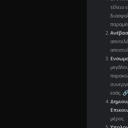
τέλειο 
διασφαλ
παραμέν
Ανέβασ
αποτελέ
αποστο
Ενσωμα
μεγάλου
παρακολ
συνεργά
εσάς. 
Δημιου
Επικοι
μέρος.
Υπολογ