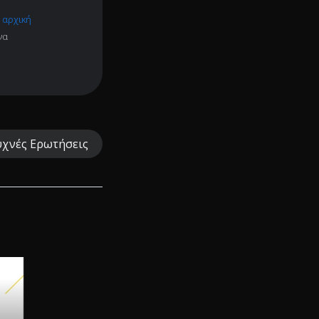
 αρχική
να
υχνές Ερωτήσεις