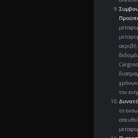
Συμβου
Προϋπο
μεταφορ
μεταφο
ακριβή
δεδομέν
Cargoso
διαπρα
χρόνων
τον εν
Δυνατό
το ενσω
απευθεί
μεταφορ