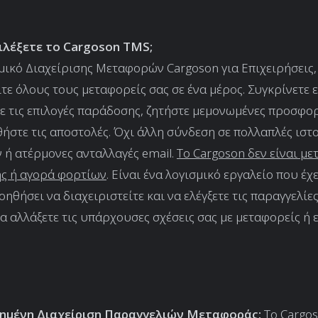
πιλέξετε το Cargoson TMS;
μικό Διαχείρισης Μεταφορών Cargoson για Επιχειρήσεις,
ίτε όλους τους μεταφορείς σας σε ένα μέρος. Συγκρίνετε 
ξτε τις επιλογές παράδοσης, ζητήστε μεμονωμένες προσφορ
στε τις αποστολές. Όχι άλλη σύνδεση σε πολλαπλές ιστ
ή ατέρμονες ανταλλαγές email.
Το Cargoson δεν είναι με
ής ή αγορά φορτίων
. Είναι ένα λογισμικό εργαλείο που έχ
βοηθήσει να διαχειριστείτε και να ελέγξετε τις παραγγελί
να αλλάξετε τις υπάρχουσες σχέσεις σας με μεταφορείς ή 
ημένη Διαχείριση Παραγγελιών Μεταφοράς:
Το Cargos