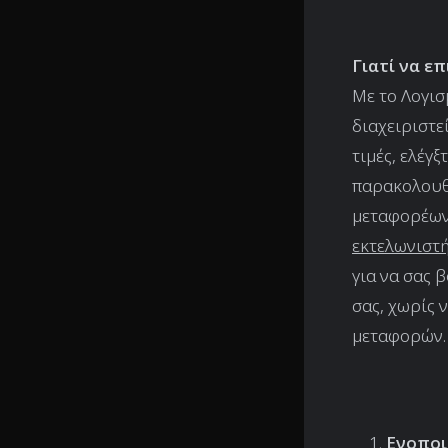
Γιατί να ε
Με το Λογισ
διαχειριστε
τιμές, ελέγ
παρακολουθή
μεταφορέων 
εκτελωνιστ
για να σας 
σας, χωρίς 
μεταφορών.
Ενοποι