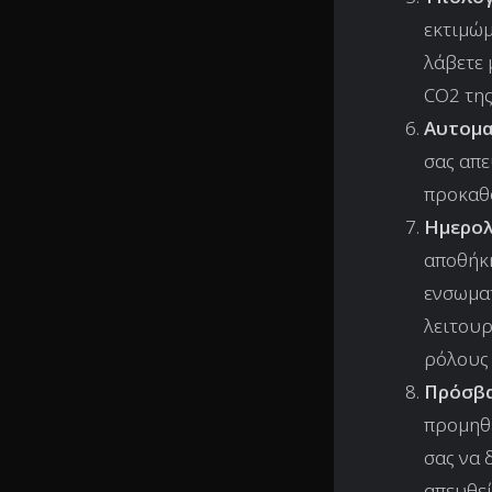
εκτιμώμ
λάβετε 
CO2 της
Αυτομα
σας απε
προκαθο
Ημερο
αποθήκη
ενσωμα
λειτουρ
ρόλους 
Πρόσβα
προμηθε
σας να 
απευθεί