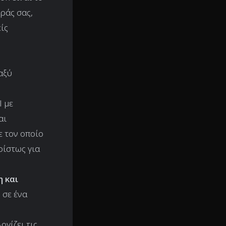
ράς σας,
ίς
αξύ
I με
αι
 τον οποίο
ρίστως για
 και
 σε ένα
ογίζει τις