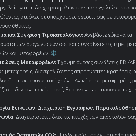
εργαλείο για τη διαχείριση όλων των παραγγελιών μεταφο
ίζοντας ότι όλες οι υπάρχουσες σχέσεις σας με μεταφορε
ουν άθικτες.
μα και Σύγκριση Τιμοκαταλόγων:
Ανεβάστε εύκολα τα
σματα των διαγωνισμών σας και συγκρίνετε τις τιμές μετ
λών και μεταφορέων. ⚖️
τώσεις Μεταφορέων:
Έχουμε άμεσες συνδέσεις EDI/AP
ς μεταφορείς, διασφαλίζοντας απρόσκοπτες κρατήσεις κ
ούθηση σε πραγματικό χρόνο. Αν κάποιος μεταφορέας με
ζεστε δεν είναι ακόμα εκεί, θα τον ενσωματώσουμε ευχα

ργία Ετικετών, Διαχείριση Εγγράφων, Παρακολούθηση
νωνία:
Διαχειριστείτε όλες τις πτυχές των αποστολών σας
ισμός Εκπομπών CO2:
Η τελευταία μας λειτουργία υπολ