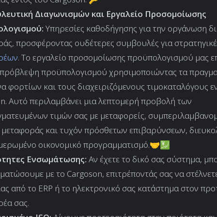
λευτική Διαγωνισμών και Εργαλείο Προσομοίωσης
λογισμού:
Υπηρεσίες καθοδήγησης για την οργάνωση δ
άς, προσφέροντας ουδέτερες συμβουλές για στρατηγικ
ρέων
. Το εργαλείο προσομοίωσης προϋπολογισμού μας επ
 πρόβλεψη προϋπολογισμού χρησιμοποιώντας τα πραγμα
α φορτίων και τους διαχειριζόμενους τιμοκαταλόγους ε
n. Αυτό περιλαμβάνει μια λεπτομερή προβολή των
γματευμένων τιμών σας με μεταφορείς, συμπεριλαμβανο
 μεταφοράς και τυχόν πρόσθετων επιβαρύνσεων, διευκο
ημερωμένο οικονομικό προγραμματισμό.🤝💹
τητες Ενσωμάτωσης:
Αν έχετε το δικό σας σύστημα, μ
ματώσουμε με το Cargoson, επιτρέποντάς σας να στέλνετ
ας από το ERP ή το ηλεκτρονικό σας κατάστημα στον πρ
έα σας.