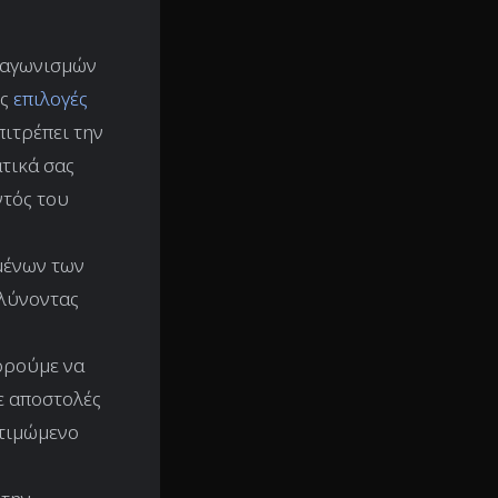
ιαγωνισμών
ές
επιλογές
ιτρέπει την
τικά σας
ντός του
μένων των
λύνοντας
πορούμε να
ε αποστολές
οτιμώμενο