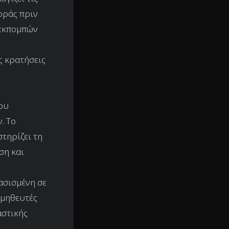
οράς πριν
 εκπομπών
ς κρατήσεις
χου
. Το
τηρίζει τη
ση και
ασισμένη σε
ομηθευτές
αστικής