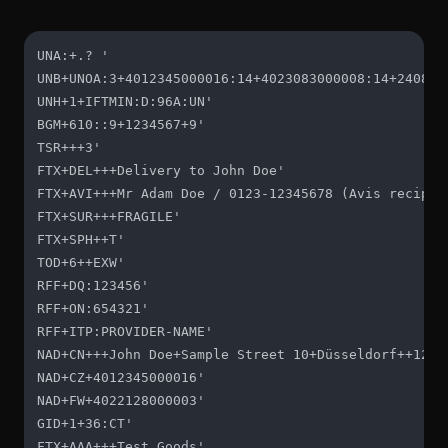
UNA:+.? '

UNB+UNOA:3+4012345000016:14+4023083000008:14+240823:
UNH+1+IFTMIN:D:96A:UN'

BGM+610::9+1234567+9'

TSR+++3'

FTX+DEL+++Delivery to John Doe'

FTX+AVI+++Mr Adam Doe / 0123-12345678 (Avis recipien
FTX+SUR+++FRAGILE'

FTX+SPH++T'

TOD+6++EXW'

RFF+DQ:123456'

RFF+ON:654321'

RFF+ITP:PROVIDER-NAME'

NAD+CN+++John Doe+Sample Street 10+Düsseldorf++12345
NAD+CZ+4012345000016'

NAD+FW+4022128000003'

GID+1+36:CT'

FTX+AAA+++Test Goods'
