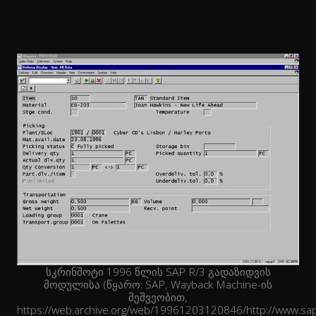
სკრინშოტი 1996 წლის SAP R/3 გადაზიდვის
მოდულისა (წყარო: SAP, Wayback Machine-ის
მეშვეობით,
https://web.archive.org/web/19961203120846/http://www.sa