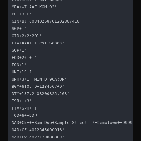
MEA+WT+AAE+KGM:93'

PCI+33E'

GIN+BJ+00340258761202887418'

SGP+1'

GID+2+2:201'

FTX+AAA+++Test Goods'

SGP+1'

EQD+201+1'

EQN+1'

UNT+19+1'

UNH+3+IFTMIN:D:96A:UN'

BGM+610::9+1234567+9'

DTM+137:2408200825:203'

TSR+++3'

FTX+SPH++T'

TOD+6++DDP'

NAD+CN+++Sam Doe+Sample Street 12+Demotown++99999+DE
NAD+CZ+4012345000016'

NAD+FW+4022128000003'
