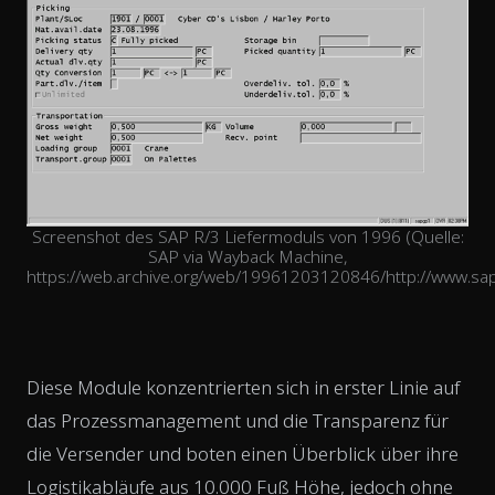
Screenshot des SAP R/3 Liefermoduls von 1996 (Quelle:
SAP via Wayback Machine,
https://web.archive.org/web/19961203120846/http://www.sa
Diese Module konzentrierten sich in erster Linie auf
das Prozessmanagement und die Transparenz für
die Versender und boten einen Überblick über ihre
Logistikabläufe aus 10.000 Fuß Höhe, jedoch ohne