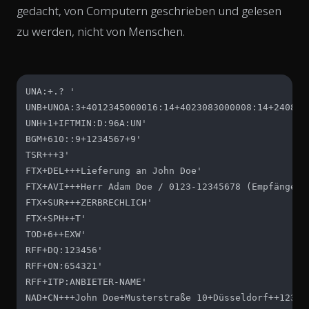
gedacht, von Computern geschrieben und gelesen
zu werden, nicht von Menschen.
UNA:+.? '

UNB+UNOA:3+4012345000016:14+4023083000008:14+240823:
UNH+1+IFTMIN:D:96A:UN'

BGM+610::9+1234567+9'

TSR+++3'

FTX+DEL+++Lieferung an John Doe'

FTX+AVI+++Herr Adam Doe / 0123-12345678 (Empfängerhi
FTX+SUR+++ZERBRECHLICH'

FTX+SPH++T'

TOD+6++EXW'

RFF+DQ:123456'

RFF+ON:654321'

RFF+ITP:ANBIETER-NAME'

NAD+CN+++John Doe+Musterstraße 10+Düsseldorf++12345+