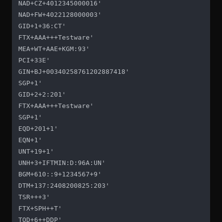
NAD+CZ+4012345000016'

NAD+FW+4022128000003'

GID+1+36:CT'

FTX+AAA+++Testware'

MEA+WT+AAE+KGM:93'

PCI+33E'

GIN+BJ+00340258761202887418'

SGP+1'

GID+2+2:201'

FTX+AAA+++Testware'

SGP+1'

EQD+201+1'

EQN+1'

UNT+19+1'

UNH+3+IFTMIN:D:96A:UN'

BGM+610::9+1234567+9'

DTM+137:2408200825:203'

TSR+++3'

FTX+SPH++T'

TOD+6++DDP'
