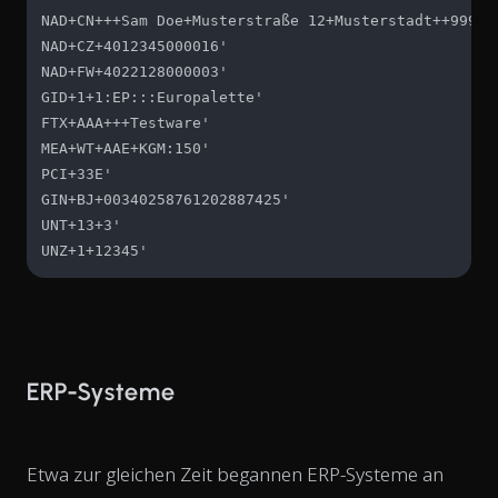
NAD+CN+++Sam Doe+Musterstraße 12+Musterstadt++99999+
NAD+CZ+4012345000016'

NAD+FW+4022128000003'

GID+1+1:EP:::Europalette'

FTX+AAA+++Testware'

MEA+WT+AAE+KGM:150'

PCI+33E'

GIN+BJ+00340258761202887425'

UNT+13+3'

UNZ+1+12345'
ERP-Systeme
Etwa zur gleichen Zeit begannen ERP-Systeme an