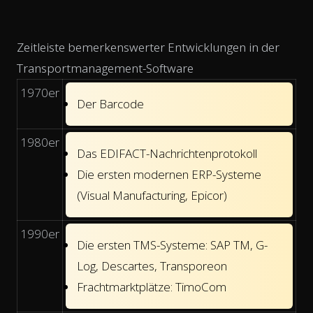
Zeitleiste bemerkenswerter Entwicklungen in der
Transportmanagement-Software
1970er
Der Barcode
1980er
Das EDIFACT-Nachrichtenprotokoll
Die ersten modernen ERP-Systeme
(Visual Manufacturing, Epicor)
1990er
Die ersten TMS-Systeme: SAP TM, G-
Log, Descartes, Transporeon
Frachtmarktplätze: TimoCom