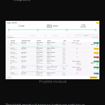
Projektit-moduuli
Projektit-moduuli tarjoaa kattavan ratkaisun