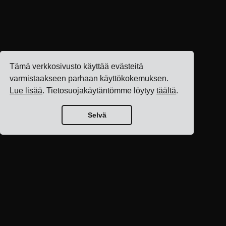
Tämä verkkosivusto käyttää evästeitä
varmistaakseen parhaan käyttökokemuksen.
Lue lisää
. Tietosuojakäytäntömme löytyy
täältä
.
Selvä
Blogin etusivu