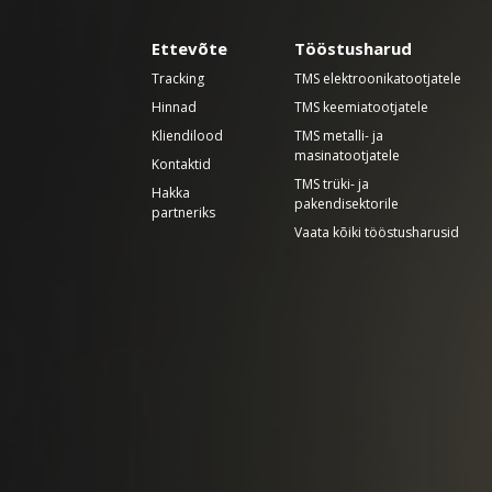
Ettevõte
Tööstusharud
Tracking
TMS elektroonikatootjatele
Hinnad
TMS keemiatootjatele
Kliendilood
TMS metalli- ja
masinatootjatele
Kontaktid
TMS trüki- ja
Hakka
pakendisektorile
partneriks
Vaata kõiki tööstusharusid