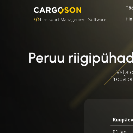
Töö
Hin
Transport Management Software
Peruu riigipühad
Välja 
Proovi o
Kuupäe
01 Jan