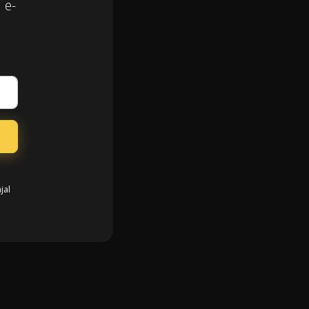
 e-
jal