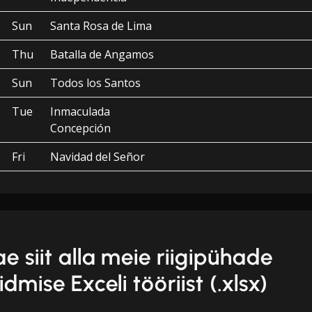
Sun
Santa Rosa de Lima
Thu
Batalla de Angamos
Sun
Todos los Santos
Tue
Inmaculada
Concepción
Fri
Navidad del Señor
ae siit alla meie riigipühade
idmise Exceli tööriist (.xlsx)