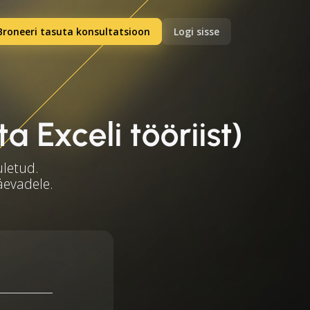
Broneeri tasuta konsultatsioon
Logi sisse
 Exceli tööriist)
uletud.
äevadele.