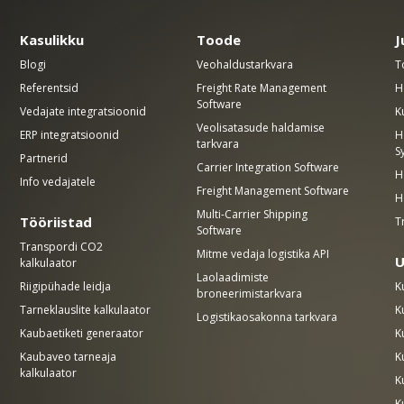
Kasulikku
Toode
J
Blogi
Veohaldustarkvara
T
Referentsid
Freight Rate Management
H
Software
Vedajate integratsioonid
K
Veolisatasude haldamise
ERP integratsioonid
H
tarkvara
S
Partnerid
Carrier Integration Software
H
Info vedajatele
Freight Management Software
H
Multi-Carrier Shipping
Tööriistad
T
Software
Transpordi CO2
Mitme vedaja logistika API
U
kalkulaator
Laolaadimiste
Riigipühade leidja
K
broneerimistarkvara
Tarneklauslite kalkulaator
K
Logistikaosakonna tarkvara
Kaubaetiketi generaator
K
Kaubaveo tarneaja
K
kalkulaator
K
K