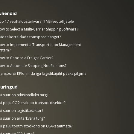
uhendid
op 17 veohaldustarkvara (TMS) veotellijatele
ow to Select a Multi-Carrier Shipping Software?
uidas korraldada transpordihanget?
ow to Implement a Transportation Management
ystem?
ow to Choose a Freight Carrier?
ow to Automate Shipping Notifications?
ranspordi KPId, mida iga logistikajuht peaks jälgima
uringud
ui suur on tehisintellekti turg?
ui palju CO2 eraldab transpordisektor?
ui suur on logistikasektor?
ui suur on äritarkvara turg?
ui palju tootmistöökohti on USA-s täitmata?
ui suur on ERP-i turg?