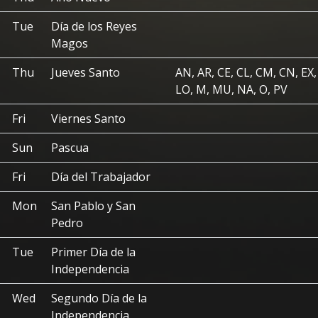
Tue
Día de los Reyes
Magos
Thu
Jueves Santo
AN, AR, CE, CL, CM, CN, EX,
LO, M, MU, NA, O, PV
Fri
Viernes Santo
Sun
Pascua
Fri
Día del Trabajador
Mon
San Pablo y San
Pedro
Tue
Primer Día de la
Independencia
Wed
Segundo Día de la
Independencia