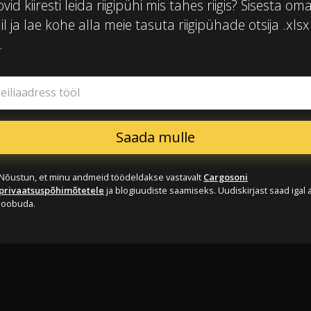
vid kiiresti leida riigipühi mis tahes riigis? Sisesta oma
l ja lae kohe alla meie tasuta riigipühade otsija .xlsx
.
eiliaadress tööl
Nõustun, et minu andmeid töödeldakse vastavalt
Cargosoni
privaatsuspõhimõtetele
ja blogiuudiste saamiseks. Uudiskirjast saad igal a
loobuda.