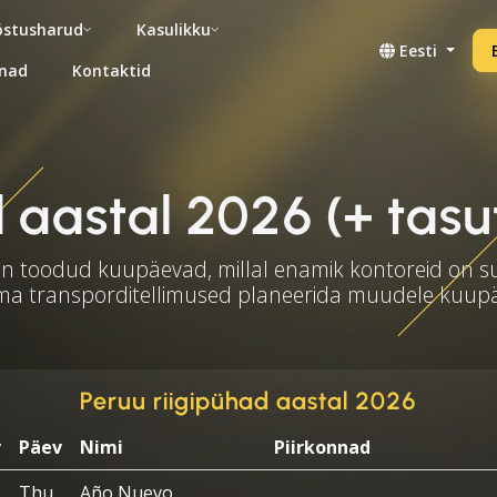
stusharud
Kasulikku
Eesti
nad
Kontaktid
 aastal 2026 (+ tasuta
on toodud kuupäevad, millal enamik kontoreid on s
ma transporditellimused planeerida muudele kuup
Peruu riigipühad aastal 2026
v
Päev
Nimi
Piirkonnad
Thu
Año Nuevo