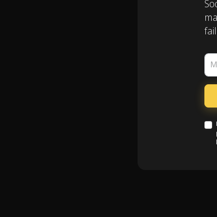
Soo
mai
fail
M