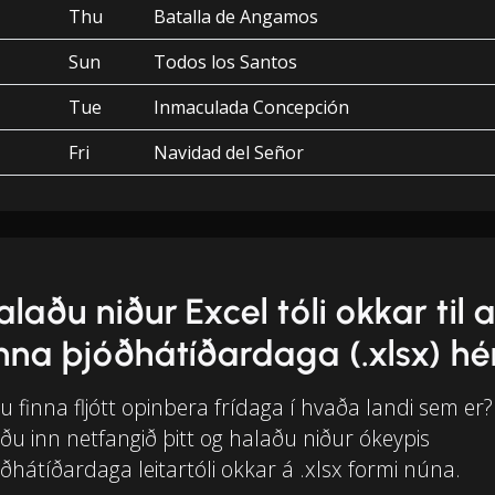
Thu
Batalla de Angamos
Sun
Todos los Santos
Tue
Inmaculada Concepción
Fri
Navidad del Señor
alaðu niður Excel tóli okkar til 
inna þjóðhátíðardaga (.xlsx) hé
tu finna fljótt opinbera frídaga í hvaða landi sem er?
ðu inn netfangið þitt og halaðu niður ókeypis
ðhátíðardaga leitartóli okkar á .xlsx formi núna.