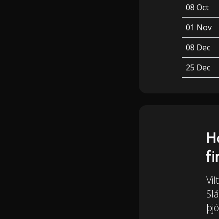
08 Oct
01 Nov
08 Dec
25 Dec
H
f
Vil
Slá
þjó