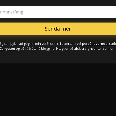
innunetfang
Ég samþykki að gögnin mín verði unnin í samræmi við
persónuverndarstef
Cargoson
og að fá fréttir á blogginu. Hægt er að afskrá sig hvenær sem er.