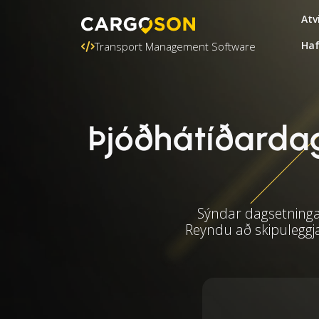
Atv
Ha
Transport Management Software
Þjóðhátíðardag
Sýndar dagsetningar
Reyndu að skipuleggj