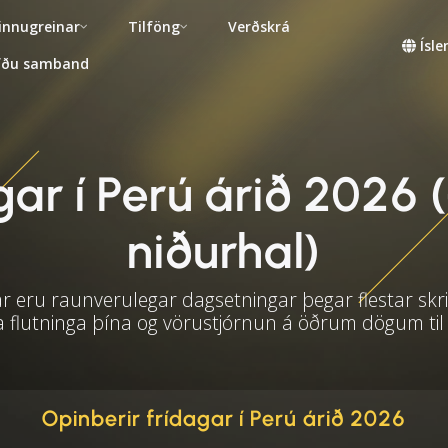
innugreinar
Tilföng
Verðskrá
Ísl
fðu samband
ar í Perú árið 2026 (
niðurhal)
 eru raunverulegar dagsetningar þegar flestar skri
a flutninga þína og vörustjórnun á öðrum dögum til
Opinberir frídagar í Perú árið 2026