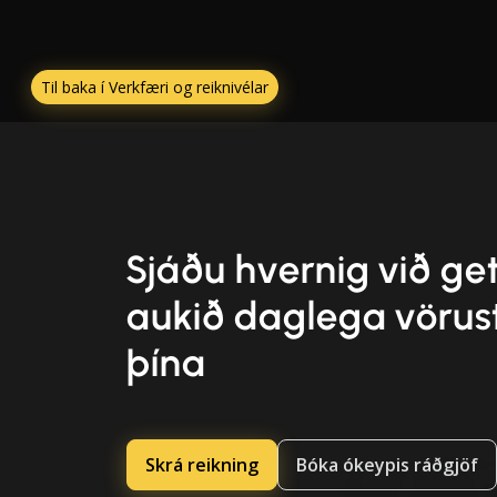
Til baka í Verkfæri og reiknivélar
Sjáðu hvernig við g
aukið daglega vörus
þína
Skrá reikning
Bóka ókeypis ráðgjöf