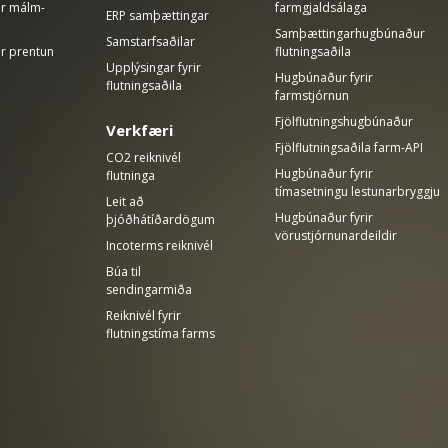
rir málm-
farmgjaldsálaga
ERP samþættingar
Samþættingarhugbúnaður
Samstarfsaðilar
ir prentun
flutningsaðila
Upplýsingar fyrir
Hugbúnaður fyrir
flutningsaðila
farmstjórnun
Fjölflutningshugbúnaður
Verkfæri
Fjölflutningsaðila farm-API
CO2 reiknivél
Hugbúnaður fyrir
flutninga
tímasetningu lestunarbryggju
Leit að
Hugbúnaður fyrir
þjóðhátíðardögum
vörustjórnunardeildir
Incoterms reiknivél
Búa til
sendingarmiða
Reiknivél fyrir
flutningstíma farms