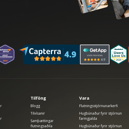
Tilföng
Vara
ir
Blogg
Flutningsstjórnunarkerfi
Tilvísanir
Hugbúnaður fyrir stjórnun
ir
farmgjalda
Samþættingar
flutningsaðila
Hugbúnaður fyrir stjórnun