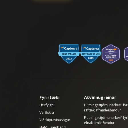
Fyrirtæki
Atvinnugreinar
Eftirfylgni
Flutningsstjórnunarkerfi fyr
raftækjaframleiðendur
Verðskrá
Flutningsstjórnunarkerfi fyr
Viðskiptavinasögur
efnaframleiðendur
Hafðu samband