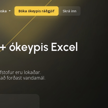
enska
Bóka ókeypis ráðgjöf
Skrá inn
+ ókeypis Excel
fstofur eru lokaðar.
 að forðast vandamál.