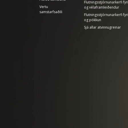
Flutningsstjórnunarkerfi fy
Vertu
og vélaframleiðendur
samstarfsaðili
Flutningsstjórnunarkerfi fyr
og pökkun
Sjá allar atvinnugreinar