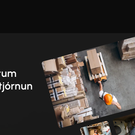
etum
tjórnun