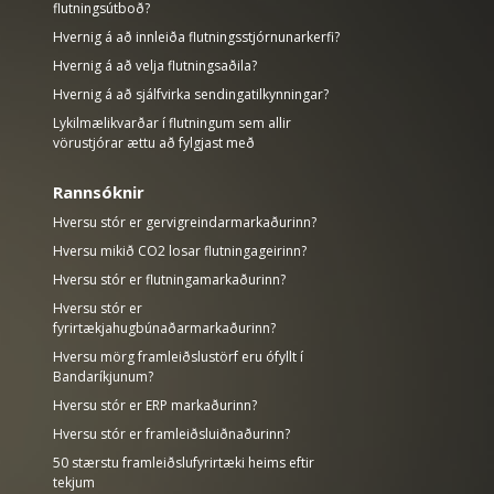
flutningsútboð?
Hvernig á að innleiða flutningsstjórnunarkerfi?
Hvernig á að velja flutningsaðila?
Hvernig á að sjálfvirka sendingatilkynningar?
Lykilmælikvarðar í flutningum sem allir
vörustjórar ættu að fylgjast með
Rannsóknir
Hversu stór er gervigreindarmarkaðurinn?
Hversu mikið CO2 losar flutningageirinn?
Hversu stór er flutningamarkaðurinn?
Hversu stór er
fyrirtækjahugbúnaðarmarkaðurinn?
Hversu mörg framleiðslustörf eru ófyllt í
Bandaríkjunum?
Hversu stór er ERP markaðurinn?
Hversu stór er framleiðsluiðnaðurinn?
50 stærstu framleiðslufyrirtæki heims eftir
tekjum