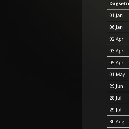
Dagsetn
01 Jan
06 Jan
02 Apr
03 Apr
05 Apr
01 May
29 Jun
28 Jul
29 Jul
30 Aug