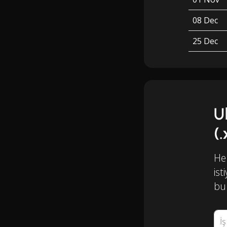
08 Dec
25 Dec
U
(
Her
ist
bul
İ