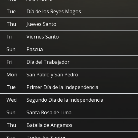
Tue
Día de los Reyes Magos
Thu
Jueves Santo
Fri
Viernes Santo
Sun
Pascua
Fri
Día del Trabajador
Mon
San Pablo y San Pedro
Tue
Primer Día de la Independencia
Wed
Segundo Día de la Independencia
Sun
Santa Rosa de Lima
Thu
Batalla de Angamos
Sun
Todos los Santos