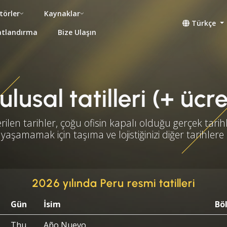
törler
Kaynaklar
Türkçe
atlandırma
Bize Ulaşın
lusal tatilleri (+ ücr
rilen tarihler, çoğu ofisin kapalı olduğu gerçek tarihl
yaşamamak için taşıma ve lojistiğinizi diğer tarihlere
2026 yılında Peru resmi tatilleri
Gün
İsim
Bö
Thu
Año Nuevo