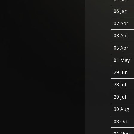
06 Jan
02 Apr
03 Apr
05 Apr
01 May
29 Jun
28 Jul
29 Jul
30 Aug
08 Oct
01 Nov