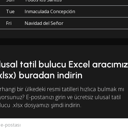
Tue
Inmaculada Concepción
Fri
Navidad del Señor
lusal tatil bulucu Excel aracımız
.xlsx) buradan indirin
hangi bir ülkedeki resmi tatilleri hızlıca bulmak mı
iyorsunuz? E-postanızı girin ve ücretsiz ulusal tatil
ucu .xlsx dosyamızı şimdi indirin.
ş e-postası