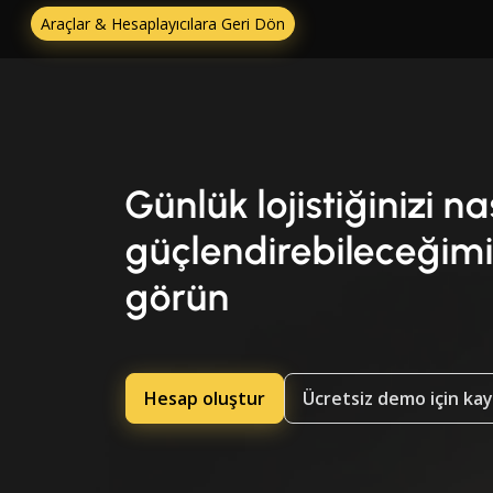
Araçlar & Hesaplayıcılara Geri Dön
Günlük lojistiğinizi na
güçlendirebileceğimi
görün
Hesap oluştur
Ücretsiz demo için ka