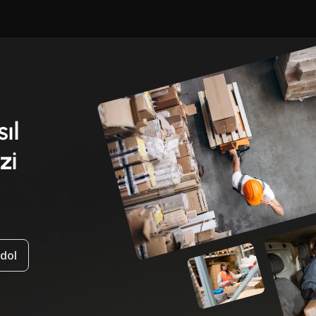
sıl
zi
ydol